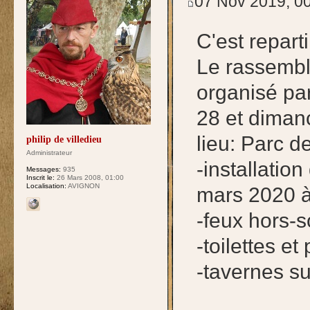
07 Nov 2019, 0
C'est reparti
Le rassembl
organisé pa
28 et diman
lieu: Parc d
philip de villedieu
Administrateur
-installatio
Messages:
935
Inscrit le:
26 Mars 2008, 01:00
Localisation:
AVIGNON
mars 2020 
-feux hors-s
-toilettes et
-tavernes su