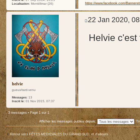
https://www.facebook.com/Bannere
Localisation:
Montélimar (26)
22 Jan 2020, 08
Helvie c'est 
helvie
gueux/tard-venu
Messages:
13
Inscrit le:
01 Nov 2015, 07:37
3 messages • Page
1
sur
1
Afficher les messages publiés depuis:
Tr
Retour vers FÊTES MEDIEVALES DU GRAND SUD, et d'ailleurs