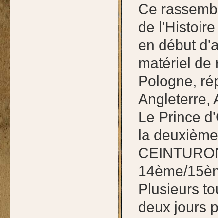
Ce rassembl
de l'Histoir
en début d'
matériel de 
Pologne, ré
Angleterre, 
Le Prince d
la deuxièm
CEINTURON 
14ème/15è
Plusieurs to
deux jours p