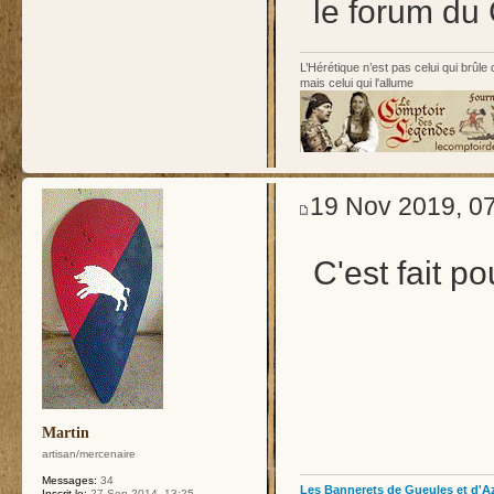
le forum du
L’Hérétique n’est pas celui qui brûle
mais celui qui l'allume
19 Nov 2019, 0
C'est fait p
Martin
artisan/mercenaire
Messages:
34
Les Bannerets de Gueules et d'A
Inscrit le:
27 Sep 2014, 13:25