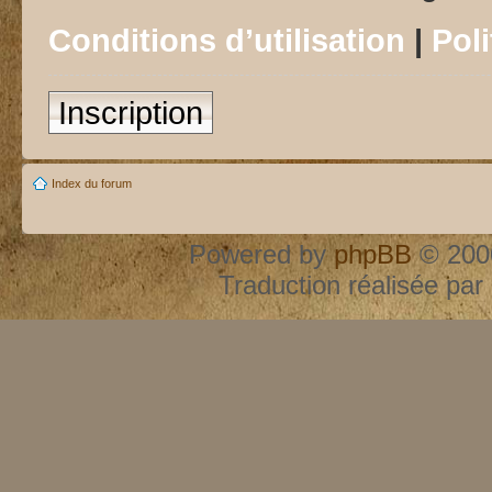
Conditions d’utilisation
|
Poli
Inscription
Index du forum
Powered by
phpBB
© 2000
Traduction réalisée par