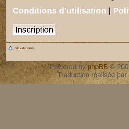
Conditions d’utilisation
|
Poli
Inscription
Index du forum
Powered by
phpBB
© 2000
Traduction réalisée par