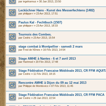
par
ingelrannus
» 30 Jan 2013, 23:50
Lecküchner Hans - Kunst des Messerfechtens (1482)
par
philippe-r
» 23 Avr 2013, 17:51
Paulus Kal - Fechtbuch (1507)
par
philippe-r
» 23 Avr 2013, 18:33
Tournois des Combes.
par
Cedric
» 23 Avr 2013, 15:54
stage combat à Montpellier - samedi 2 mars
par
Fred de Nîmes
» 16 Fév 2013, 14:54
Stage AMHE à Nantes - 6 et 7 avril 2013
par
Hartmod
» 20 Fév 2013, 17:48
Stage Fédération Francaise Médiévale 2013, CR FFM AQUI
par
Cedric
» 11 Fév 2013, 18:15
Rencontre AMHE à Dijon du 09 au 12 mai 2013
par
Philippe de Montisvico
» 07 Fév 2013, 11:45
Stage Fédération Francaise Médiévale 2013, CR FFM PACA
par
Cedric
» 29 Jan 2013, 22:54