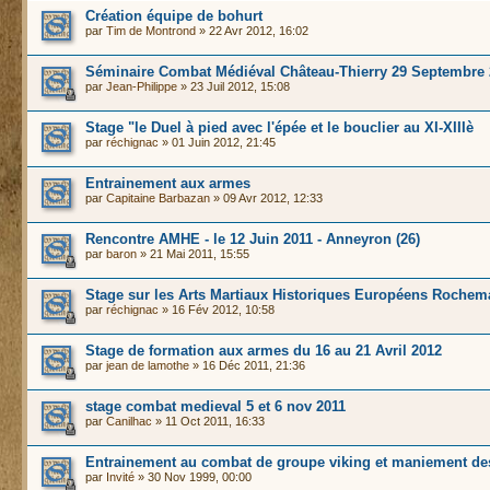
Création équipe de bohurt
par
Tim de Montrond
» 22 Avr 2012, 16:02
Séminaire Combat Médiéval Château-Thierry 29 Septembre
par
Jean-Philippe
» 23 Juil 2012, 15:08
Stage "le Duel à pied avec l'épée et le bouclier au XI-XIIIè
par
réchignac
» 01 Juin 2012, 21:45
Entrainement aux armes
par
Capitaine Barbazan
» 09 Avr 2012, 12:33
Rencontre AMHE - le 12 Juin 2011 - Anneyron (26)
par
baron
» 21 Mai 2011, 15:55
Stage sur les Arts Martiaux Historiques Européens Rochem
par
réchignac
» 16 Fév 2012, 10:58
Stage de formation aux armes du 16 au 21 Avril 2012
par
jean de lamothe
» 16 Déc 2011, 21:36
stage combat medieval 5 et 6 nov 2011
par
Canilhac
» 11 Oct 2011, 16:33
Entrainement au combat de groupe viking et maniement de
par
Invité
» 30 Nov 1999, 00:00