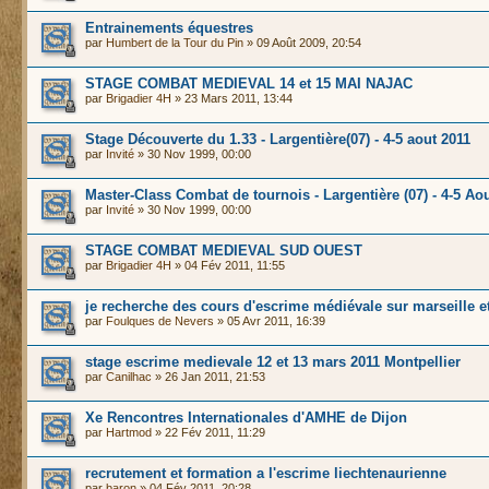
Entrainements équestres
par
Humbert de la Tour du Pin
» 09 Août 2009, 20:54
STAGE COMBAT MEDIEVAL 14 et 15 MAI NAJAC
par
Brigadier 4H
» 23 Mars 2011, 13:44
Stage Découverte du 1.33 - Largentière(07) - 4-5 aout 2011
par
Invité
» 30 Nov 1999, 00:00
Master-Class Combat de tournois - Largentière (07) - 4-5 Ao
par
Invité
» 30 Nov 1999, 00:00
STAGE COMBAT MEDIEVAL SUD OUEST
par
Brigadier 4H
» 04 Fév 2011, 11:55
je recherche des cours d'escrime médiévale sur marseille e
par
Foulques de Nevers
» 05 Avr 2011, 16:39
stage escrime medievale 12 et 13 mars 2011 Montpellier
par
Canilhac
» 26 Jan 2011, 21:53
Xe Rencontres Internationales d'AMHE de Dijon
par
Hartmod
» 22 Fév 2011, 11:29
recrutement et formation a l'escrime liechtenaurienne
par
baron
» 04 Fév 2011, 20:28