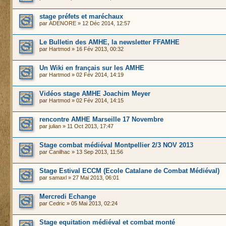
stage préfets et maréchaux
par
ADENORE
» 12 Déc 2014, 12:57
Le Bulletin des AMHE, la newsletter FFAMHE
par
Hartmod
» 16 Fév 2013, 00:32
Un Wiki en français sur les AMHE
par
Hartmod
» 02 Fév 2014, 14:19
Vidéos stage AMHE Joachim Meyer
par
Hartmod
» 02 Fév 2014, 14:15
rencontre AMHE Marseille 17 Novembre
par
julian
» 11 Oct 2013, 17:47
Stage combat médiéval Montpellier 2/3 NOV 2013
par
Canilhac
» 13 Sep 2013, 11:56
Stage Estival ECCM (Ecole Catalane de Combat Médiéval)
par
samaxl
» 27 Mai 2013, 06:01
Mercredi Echange
par
Cedric
» 05 Mai 2013, 02:24
Stage equitation médiéval et combat monté