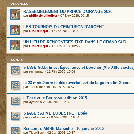
ANNONCES
RASSEMBLEMENT DU PRINCE D'ORANGE 2020
par
philip de villedieu
» 07 Nov 2019, 00:15
LES TOURNOIS DU CEINTURON D'ARGENT
par
Grand Inqui
» 17 Jan 2019, 10:00
UN LIEU DE RENCONTRES FIXE DANS LE GRAND SUD
par
Grand Inqui
» 11 Juin 2018, 10:56
SUJETS
STAGE G.Martinez. Épée,lance et bouclier (XIe-XIIIe siècles
par
réchignac
» 22 Fév 2013, 13:54
le 23 mai: Journée découverte: l'art de la guerre fin XIème
par
Tancrède
» 15 Fév 2015, 20:37
L'Epée et le Bourdon, édition 2015
par
Aymeri
» 28 Mai 2015, 12:38
STAGE : AHME EQUESTRE : Epée
par
ingelrannus
» 09 Mars 2015, 18:54
Rencontre AMHE Marseille - 10 janvier 2015
par
Titrukifrap
» 02 Jan 2015, 10:37