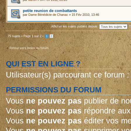
petite reunion de combattants
par
Dame Bénédicte de Chanac
» 15 Fév 2010, 13:46
Afficher les sujets publiés depuis:
T
75 sujets •
Page
1
sur
2
•
1
2
Retour vers Index du forum
QUI EST EN LIGNE ?
Utilisateur(s) parcourant ce forum : 
PERMISSIONS DU FORUM
Vous
ne pouvez pas
publier de no
Vous
ne pouvez pas
répondre aux 
Vous
ne pouvez pas
éditer vos m
Vous
ne pouvez pas
supprimer vo