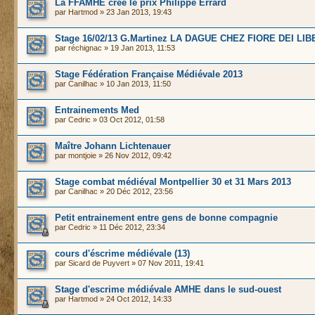
La FFAMHE crée le prix Philippe Errard
par
Hartmod
» 23 Jan 2013, 19:43
Stage 16/02/13 G.Martinez LA DAGUE CHEZ FIORE DEI LIB
par
réchignac
» 19 Jan 2013, 11:53
Stage Fédération Française Médiévale 2013
par
Canilhac
» 10 Jan 2013, 11:50
Entrainements Med
par
Cedric
» 03 Oct 2012, 01:58
Maître Johann Lichtenauer
par
montjoie
» 26 Nov 2012, 09:42
Stage combat médiéval Montpellier 30 et 31 Mars 2013
par
Canilhac
» 20 Déc 2012, 23:56
Petit entrainement entre gens de bonne compagnie
par
Cedric
» 11 Déc 2012, 23:34
cours d'éscrime médiévale (13)
par
Sicard de Puyvert
» 07 Nov 2011, 19:41
Stage d'escrime médiévale AMHE dans le sud-ouest
par
Hartmod
» 24 Oct 2012, 14:33