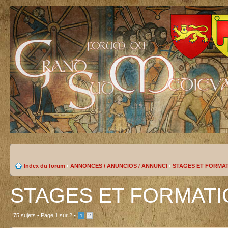
Index du forum
‹
ANNONCES / ANUNCIOS / ANNUNCI
‹
STAGES ET FORMA
STAGES ET FORMATI
75 sujets •
Page
1
sur
2
•
1
2