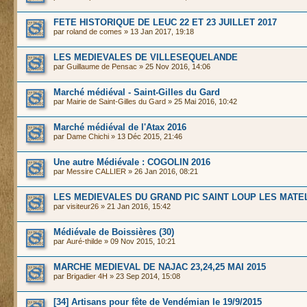
FETE HISTORIQUE DE LEUC 22 ET 23 JUILLET 2017
par
roland de comes
» 13 Jan 2017, 19:18
LES MEDIEVALES DE VILLESEQUELANDE
par
Guillaume de Pensac
» 25 Nov 2016, 14:06
Marché médiéval - Saint-Gilles du Gard
par
Mairie de Saint-Gilles du Gard
» 25 Mai 2016, 10:42
Marché médiéval de l'Atax 2016
par
Dame Chichi
» 13 Déc 2015, 21:46
Une autre Médiévale : COGOLIN 2016
par
Messire CALLIER
» 26 Jan 2016, 08:21
LES MEDIEVALES DU GRAND PIC SAINT LOUP LES MATEL
par
visiteur26
» 21 Jan 2016, 15:42
Médiévale de Boissières (30)
par
Auré-thilde
» 09 Nov 2015, 10:21
MARCHE MEDIEVAL DE NAJAC 23,24,25 MAI 2015
par
Brigadier 4H
» 23 Sep 2014, 15:08
[34] Artisans pour fête de Vendémian le 19/9/2015