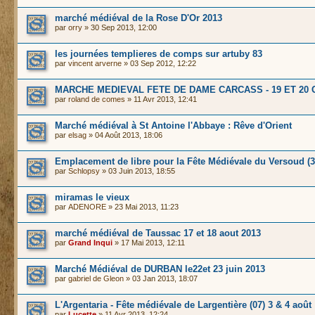
marché médiéval de la Rose D'Or 2013
par
orry
» 30 Sep 2013, 12:00
les journées templieres de comps sur artuby 83
par
vincent arverne
» 03 Sep 2012, 12:22
MARCHE MEDIEVAL FETE DE DAME CARCASS - 19 ET 20 
par
roland de comes
» 11 Avr 2013, 12:41
Marché médiéval à St Antoine l'Abbaye : Rêve d'Orient
par
elsag
» 04 Août 2013, 18:06
Emplacement de libre pour la Fête Médiévale du Versoud (3
par
Schlopsy
» 03 Juin 2013, 18:55
miramas le vieux
par
ADENORE
» 23 Mai 2013, 11:23
marché médiéval de Taussac 17 et 18 aout 2013
par
Grand Inqui
» 17 Mai 2013, 12:11
Marché Médiéval de DURBAN le22et 23 juin 2013
par
gabriel de Gleon
» 03 Jan 2013, 18:07
L'Argentaria - Fête médiévale de Largentière (07) 3 & 4 août
par
Lucette
» 11 Avr 2013, 12:24