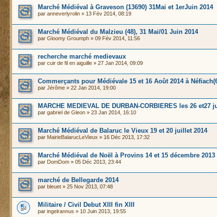
Marché Médiéval à Graveson (13690) 31Mai et 1erJuin 2014
par
anneverlyrolin
» 13 Fév 2014, 08:19
Marché Médiéval du Malzieu (48), 31 Mai/01 Juin 2014
par
Gloomy Groumph
» 09 Fév 2014, 11:56
recherche marché medievaux
par
cuir de fil en aiguille
» 27 Jan 2014, 09:09
Commerçants pour Médiévale 15 et 16 Août 2014 à Néfiach(
par
Jérôme
» 22 Jan 2014, 19:00
MARCHE MEDIEVAL DE DURBAN-CORBIERES les 26 et27 jui
par
gabriel de Gleon
» 23 Jan 2014, 16:10
Marché Médiéval de Balaruc le Vieux 19 et 20 juillet 2014
par
MairieBalarucLeVieux
» 16 Déc 2013, 17:32
Marché Médiéval de Noël à Provins 14 et 15 décembre 2013
par
DomDom
» 05 Déc 2013, 23:44
marché de Bellegarde 2014
par
bleuet
» 25 Nov 2013, 07:48
Militaire / Civil Debut XIII fin XIII
par
ingelrannus
» 10 Juin 2013, 19:55