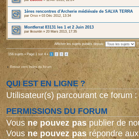
1ères rencontres d'Archerie médiévale de SALVA TERRA
par
Orso
» 03 Déc 2012, 13:34
Montferrat 83131 les 1 et 2 Juin 2013
par
likountin
» 20 Mars 2013, 17:35
Afficher les sujets publiés depuis:
T
156 sujets •
Page
1
sur
4
•
1
2
3
4
Retour vers Index du forum
QUI EST EN LIGNE ?
Utilisateur(s) parcourant ce forum : 
PERMISSIONS DU FORUM
Vous
ne pouvez pas
publier de no
Vous
ne pouvez pas
répondre aux 