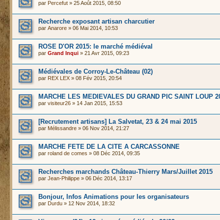
par
Percefut
» 25 Août 2015, 08:50
Recherche exposant artisan charcutier
par
Anarore
» 06 Mai 2014, 10:53
ROSE D'OR 2015: le marché médiéval
par
Grand Inqui
» 21 Avr 2015, 09:23
Médiévales de Corroy-Le-Château (02)
par
REX LEX
» 08 Fév 2015, 20:54
MARCHE LES MEDIEVALES DU GRAND PIC SAINT LOUP 2
par
visiteur26
» 14 Jan 2015, 15:53
[Recrutement artisans] La Salvetat, 23 & 24 mai 2015
par
Mélissandre
» 06 Nov 2014, 21:27
MARCHE FETE DE LA CITE A CARCASSONNE
par
roland de comes
» 08 Déc 2014, 09:35
Recherches marchands Château-Thierry Mars/Juillet 2015
par
Jean-Philippe
» 06 Déc 2014, 13:17
Bonjour, Infos Animations pour les organisateurs
par
Durdu
» 12 Nov 2014, 18:32