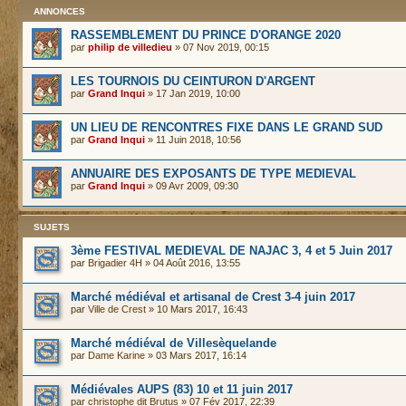
ANNONCES
RASSEMBLEMENT DU PRINCE D'ORANGE 2020
par
philip de villedieu
» 07 Nov 2019, 00:15
LES TOURNOIS DU CEINTURON D'ARGENT
par
Grand Inqui
» 17 Jan 2019, 10:00
UN LIEU DE RENCONTRES FIXE DANS LE GRAND SUD
par
Grand Inqui
» 11 Juin 2018, 10:56
ANNUAIRE DES EXPOSANTS DE TYPE MEDIEVAL
par
Grand Inqui
» 09 Avr 2009, 09:30
SUJETS
3ème FESTIVAL MEDIEVAL DE NAJAC 3, 4 et 5 Juin 2017
par
Brigadier 4H
» 04 Août 2016, 13:55
Marché médiéval et artisanal de Crest 3-4 juin 2017
par
Ville de Crest
» 10 Mars 2017, 16:43
Marché médiéval de Villesèquelande
par
Dame Karine
» 03 Mars 2017, 16:14
Médiévales AUPS (83) 10 et 11 juin 2017
par
christophe dit Brutus
» 07 Fév 2017, 22:39