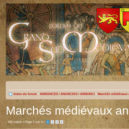
Index du forum
‹
ANNONCES / ANUNCIOS / ANNUNCI
‹
Marchés médiévaux
Marchés médiévaux a
156 sujets •
Page
1
sur
4
•
1
2
3
4