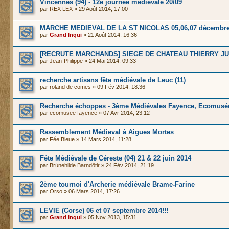
Vincennes (94) - 12e journée médiévale 20/09
par
REX LEX
» 29 Août 2014, 17:00
MARCHE MEDIEVAL DE LA ST NICOLAS 05,06,07 décembre
par
Grand Inqui
» 21 Août 2014, 16:36
[RECRUTE MARCHANDS] SIEGE DE CHATEAU THIERRY JUI
par
Jean-Philippe
» 24 Mai 2014, 09:33
recherche artisans fête médiévale de Leuc (11)
par
roland de comes
» 09 Fév 2014, 18:36
Recherche échoppes - 3ème Médiévales Fayence, Ecomusé
par
ecomusee fayence
» 07 Avr 2014, 23:12
Rassemblement Médieval à Aigues Mortes
par
Fée Bleue
» 14 Mars 2014, 11:28
Fête Médiévale de Céreste (04) 21 & 22 juin 2014
par
Brùnehilde Barndötir
» 24 Fév 2014, 21:19
2ème tournoi d'Archerie médiévale Brame-Farine
par
Orso
» 06 Mars 2014, 17:26
LEVIE (Corse) 06 et 07 septembre 2014!!!
par
Grand Inqui
» 05 Nov 2013, 15:31