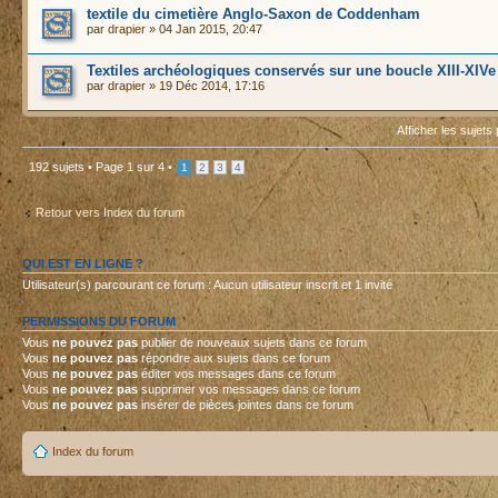
textile du cimetière Anglo-Saxon de Coddenham
par
drapier
» 04 Jan 2015, 20:47
Textiles archéologiques conservés sur une boucle XIII-XIVe
par
drapier
» 19 Déc 2014, 17:16
Afficher les sujets
192 sujets •
Page
1
sur
4
•
1
2
3
4
Retour vers Index du forum
QUI EST EN LIGNE ?
Utilisateur(s) parcourant ce forum : Aucun utilisateur inscrit et 1 invité
PERMISSIONS DU FORUM
Vous
ne pouvez pas
publier de nouveaux sujets dans ce forum
Vous
ne pouvez pas
répondre aux sujets dans ce forum
Vous
ne pouvez pas
éditer vos messages dans ce forum
Vous
ne pouvez pas
supprimer vos messages dans ce forum
Vous
ne pouvez pas
insérer de pièces jointes dans ce forum
Index du forum