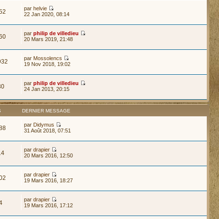
par
helvie
52
22 Jan 2020, 08:14
par
philip de villedieu
60
20 Mars 2019, 21:48
par
Mossolencs
932
19 Nov 2018, 19:02
par
philip de villedieu
30
24 Jan 2013, 20:15
S
DERNIER MESSAGE
par
Didymus
88
31 Août 2018, 07:51
par
drapier
14
20 Mars 2016, 12:50
par
drapier
02
19 Mars 2016, 18:27
par
drapier
4
19 Mars 2016, 17:12