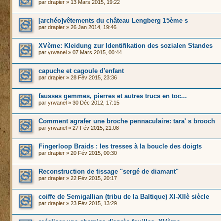
par
drapier
» 13 Mars 2015, 19:22
[archéo]vêtements du château Lengberg 15ème s
par
drapier
» 26 Jan 2014, 19:46
XVème: Kleidung zur Identifikation des sozialen Standes
par
yrwanel
» 07 Mars 2015, 00:44
capuche et cagoule d'enfant
par
drapier
» 28 Fév 2015, 23:36
fausses gemmes, pierres et autres trucs en toc...
par
yrwanel
» 30 Déc 2012, 17:15
Comment agrafer une broche pennaculaire: tara' s brooch
par
yrwanel
» 27 Fév 2015, 21:08
Fingerloop Braids : les tresses à la boucle des doigts
par
drapier
» 20 Fév 2015, 00:30
Reconstruction de tissage "sergé de diamant"
par
drapier
» 22 Fév 2015, 20:17
coiffe de Semigallian (tribu de la Baltique) XI-XIIè siècle
par
drapier
» 23 Fév 2015, 13:29