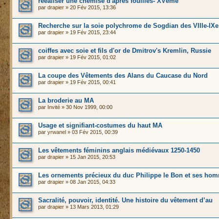
reéaliser une chemise d'après fouilles- XVème
par
drapier
» 20 Fév 2015, 13:36
Recherche sur la soie polychrome de Sogdian des VIIIe-IXe
par
drapier
» 19 Fév 2015, 23:44
coiffes avec soie et fils d'or de Dmitrov's Kremlin, Russie
par
drapier
» 19 Fév 2015, 01:02
La coupe des Vêtements des Alans du Caucase du Nord
par
drapier
» 19 Fév 2015, 00:41
La broderie au MA
par
Invité
» 30 Nov 1999, 00:00
Usage et signifiant-costumes du haut MA
par
yrwanel
» 03 Fév 2015, 00:39
Les vêtements féminins anglais médiévaux 1250-1450
par
drapier
» 15 Jan 2015, 20:53
Les ornements précieux du duc Philippe le Bon et ses ho
par
drapier
» 08 Jan 2015, 04:33
Sacralité, pouvoir, identité. Une histoire du vêtement d’au
par
drapier
» 13 Mars 2013, 01:29