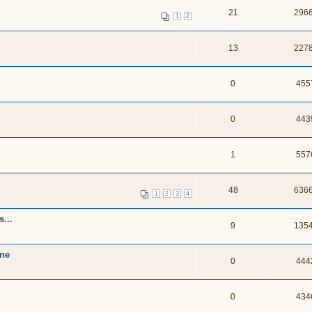
21
296
1
2
13
227
0
455
0
443
1
557
48
636
1
2
3
4
...
9
135
gne
0
444
0
434