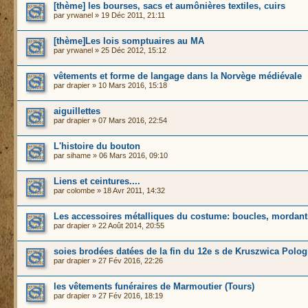
[thème] les bourses, sacs et aumônières textiles, cuirs
par
yrwanel
» 19 Déc 2011, 21:11
[thème]Les lois somptuaires au MA
par
yrwanel
» 25 Déc 2012, 15:12
vêtements et forme de langage dans la Norvège médiévale
par
drapier
» 10 Mars 2016, 15:18
aiguillettes
par
drapier
» 07 Mars 2016, 22:54
L'histoire du bouton
par
sihame
» 06 Mars 2016, 09:10
Liens et ceintures....
par
colombe
» 18 Avr 2011, 14:32
Les accessoires métalliques du costume: boucles, mordants
par
drapier
» 22 Août 2014, 20:55
soies brodées datées de la fin du 12e s de Kruszwica Polo
par
drapier
» 27 Fév 2016, 22:26
les vêtements funéraires de Marmoutier (Tours)
par
drapier
» 27 Fév 2016, 18:19