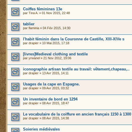
Coiffes féminines 13e
par
Tina A.
» 01 Nov 2015, 22:48
tablier
par
flaminia
» 04 Fév 2015, 14:30
l'habit féminin dans la Couronne de Castille, XIII-XIVe s
par
drapier
» 10 Mai 2015, 17:18
[livres]Medieval clothing and textile
par
yrwanel
» 21 Nov 2012, 19:06
iconographie artisan textile au travail: vêtement,chapeau,..
par
drapier
» 13 Avr 2015, 14:11
Usages de la cape en Espagne.
par
drapier
» 09 Avr 2015, 03:32
Un inventaire de bord en 1294
par
drapier
» 08 Avr 2015, 18:47
Le vocabulaire de la coiffure en ancien français 1150 à 1300
par
drapier
» 08 Avr 2015, 14:38
Soieries médiévales