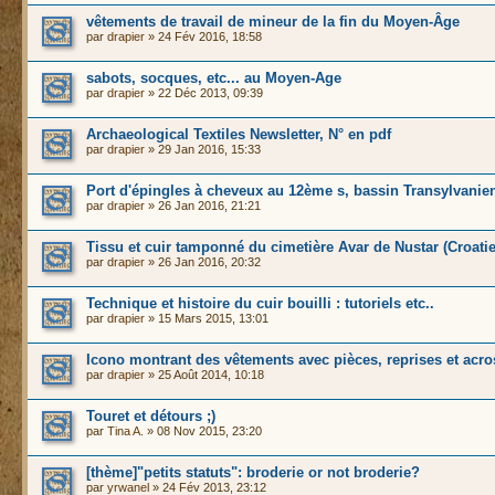
vêtements de travail de mineur de la fin du Moyen-Âge
par
drapier
» 24 Fév 2016, 18:58
sabots, socques, etc... au Moyen-Age
par
drapier
» 22 Déc 2013, 09:39
Archaeological Textiles Newsletter, N° en pdf
par
drapier
» 29 Jan 2016, 15:33
Port d'épingles à cheveux au 12ème s, bassin Transylvanie
par
drapier
» 26 Jan 2016, 21:21
Tissu et cuir tamponné du cimetière Avar de Nustar (Croatie
par
drapier
» 26 Jan 2016, 20:32
Technique et histoire du cuir bouilli : tutoriels etc..
par
drapier
» 15 Mars 2015, 13:01
Icono montrant des vêtements avec pièces, reprises et acro
par
drapier
» 25 Août 2014, 10:18
Touret et détours ;)
par
Tina A.
» 08 Nov 2015, 23:20
[thème]"petits statuts": broderie or not broderie?
par
yrwanel
» 24 Fév 2013, 23:12