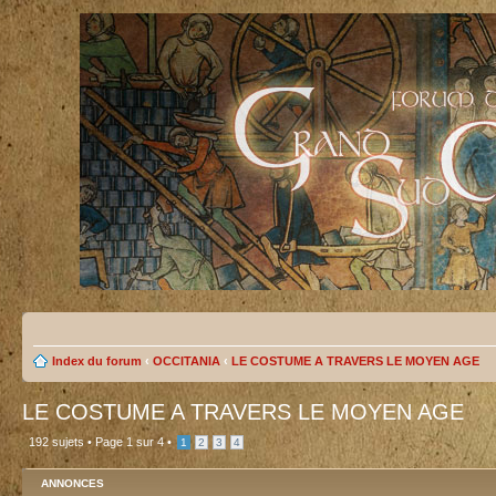
Index du forum
‹
OCCITANIA
‹
LE COSTUME A TRAVERS LE MOYEN AGE
LE COSTUME A TRAVERS LE MOYEN AGE
192 sujets •
Page
1
sur
4
•
1
2
3
4
ANNONCES