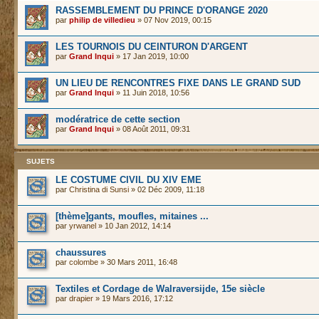
RASSEMBLEMENT DU PRINCE D'ORANGE 2020
par
philip de villedieu
» 07 Nov 2019, 00:15
LES TOURNOIS DU CEINTURON D'ARGENT
par
Grand Inqui
» 17 Jan 2019, 10:00
UN LIEU DE RENCONTRES FIXE DANS LE GRAND SUD
par
Grand Inqui
» 11 Juin 2018, 10:56
modératrice de cette section
par
Grand Inqui
» 08 Août 2011, 09:31
SUJETS
LE COSTUME CIVIL DU XIV EME
par
Christina di Sunsi
» 02 Déc 2009, 11:18
[thème]gants, moufles, mitaines ...
par
yrwanel
» 10 Jan 2012, 14:14
chaussures
par
colombe
» 30 Mars 2011, 16:48
Textiles et Cordage de Walraversijde, 15e siècle
par
drapier
» 19 Mars 2016, 17:12