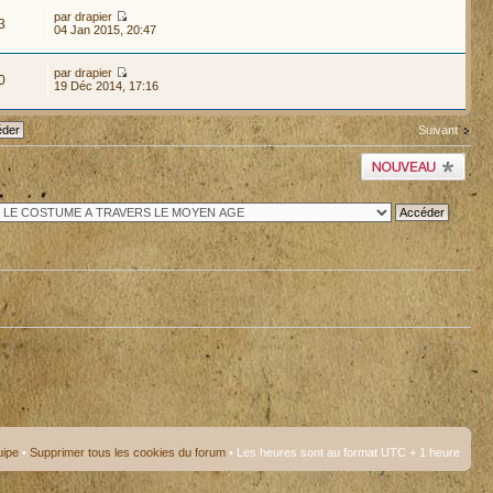
par
drapier
3
04 Jan 2015, 20:47
par
drapier
0
19 Déc 2014, 17:16
Suivant
Publier un nouveau
sujet
uipe
•
Supprimer tous les cookies du forum
• Les heures sont au format UTC + 1 heure