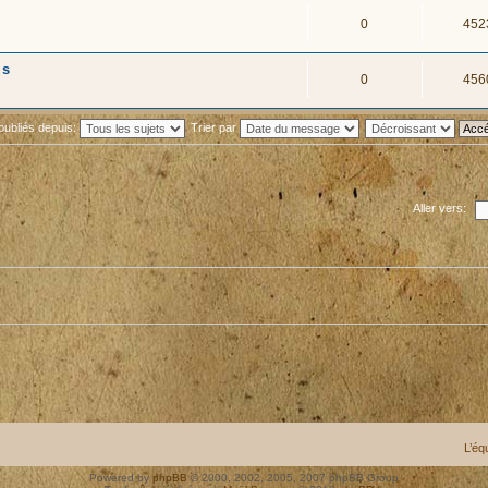
0
452
 s
0
456
 publiés depuis:
Trier par
Aller vers:
L’éq
Powered by
phpBB
© 2000, 2002, 2005, 2007 phpBB Group