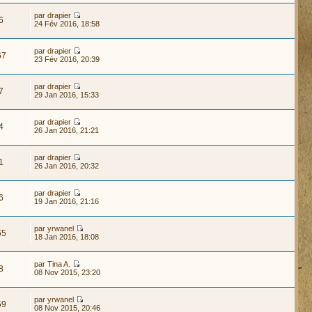
par
drapier
6
24 Fév 2016, 18:58
par
drapier
67
23 Fév 2016, 20:39
par
drapier
7
29 Jan 2016, 15:33
par
drapier
4
26 Jan 2016, 21:21
par
drapier
1
26 Jan 2016, 20:32
par
drapier
6
19 Jan 2016, 21:16
par
yrwanel
65
18 Jan 2016, 18:08
par
Tina A.
8
08 Nov 2015, 23:20
par
yrwanel
59
08 Nov 2015, 20:46