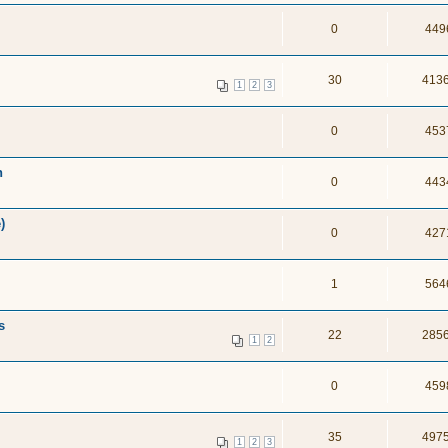
0
449
30
413
1
2
3
0
453
n
0
443
)
0
427
1
564
s
22
285
1
2
0
459
35
497
1
2
3