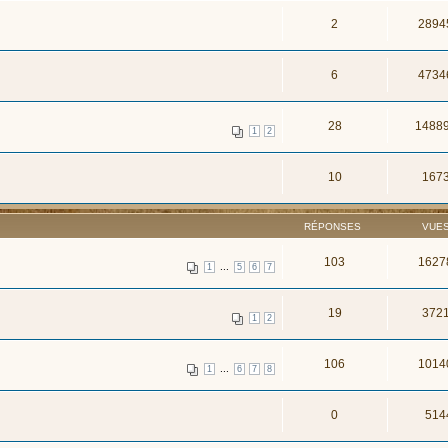
2
2894
6
4734
28
1488
1
2
10
167
RÉPONSES
VUE
103
1627
...
1
5
6
7
19
372
1
2
106
1014
...
1
6
7
8
0
514