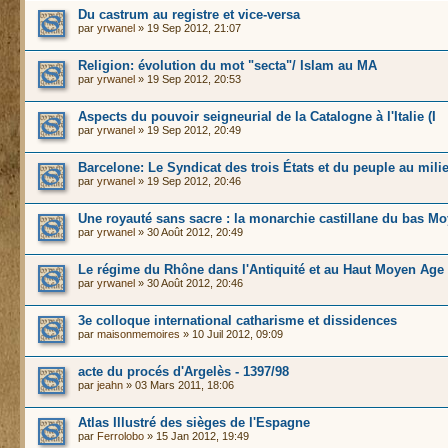
Du castrum au registre et vice-versa
par
yrwanel
» 19 Sep 2012, 21:07
Religion: évolution du mot "secta"/ Islam au MA
par
yrwanel
» 19 Sep 2012, 20:53
Aspects du pouvoir seigneurial de la Catalogne à l'Italie (I
par
yrwanel
» 19 Sep 2012, 20:49
Barcelone: Le Syndicat des trois États et du peuple au mili
par
yrwanel
» 19 Sep 2012, 20:46
Une royauté sans sacre : la monarchie castillane du bas M
par
yrwanel
» 30 Août 2012, 20:49
Le régime du Rhône dans l'Antiquité et au Haut Moyen Age
par
yrwanel
» 30 Août 2012, 20:46
3e colloque international catharisme et dissidences
par
maisonmemoires
» 10 Juil 2012, 09:09
acte du procés d'Argelès - 1397/98
par
jeahn
» 03 Mars 2011, 18:06
Atlas Illustré des sièges de l'Espagne
par
Ferrolobo
» 15 Jan 2012, 19:49