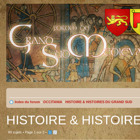
Index du forum
‹
OCCITANIA
‹
HISTOIRE & HISTOIRES DU GRAND SUD
HISTOIRE & HISTOI
89 sujets •
Page
1
sur
2
•
1
2