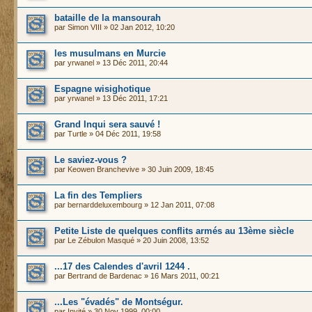
bataille de la mansourah
par
Simon VIII
» 02 Jan 2012, 10:20
les musulmans en Murcie
par
yrwanel
» 13 Déc 2011, 20:44
Espagne wisighotique
par
yrwanel
» 13 Déc 2011, 17:21
Grand Inqui sera sauvé !
par
Turtle
» 04 Déc 2011, 19:58
Le saviez-vous ?
par
Keowen Branchevive
» 30 Juin 2009, 18:45
La fin des Templiers
par
bernarddeluxembourg
» 12 Jan 2011, 07:08
Petite Liste de quelques conflits armés au 13ème siècle
par
Le Zébulon Masqué
» 20 Juin 2008, 13:52
...17 des Calendes d'avril 1244 .
par
Bertrand de Bardenac
» 16 Mars 2011, 00:21
...Les "évadés" de Montségur.
par
Invité
» 30 Nov 1999, 00:00