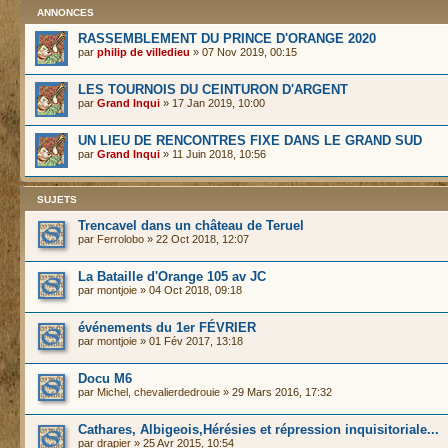
ANNONCES
RASSEMBLEMENT DU PRINCE D'ORANGE 2020
par
philip de villedieu
» 07 Nov 2019, 00:15
LES TOURNOIS DU CEINTURON D'ARGENT
par
Grand Inqui
» 17 Jan 2019, 10:00
UN LIEU DE RENCONTRES FIXE DANS LE GRAND SUD
par
Grand Inqui
» 11 Juin 2018, 10:56
SUJETS
Trencavel dans un château de Teruel
par
Ferrolobo
» 22 Oct 2018, 12:07
La Bataille d'Orange 105 av JC
par
montjoie
» 04 Oct 2018, 09:18
événements du 1er FÉVRIER
par
montjoie
» 01 Fév 2017, 13:18
Docu M6
par
Michel, chevalierdedrouie
» 29 Mars 2016, 17:32
Cathares, Albigeois,Hérésies et répression inquisitoriale...
par
drapier
» 25 Avr 2015, 10:54