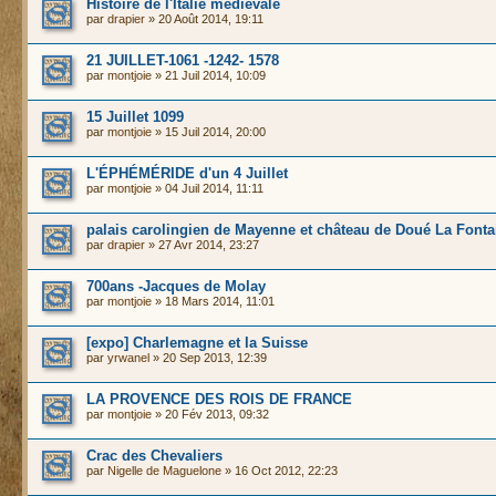
Histoire de l'Italie médiévale
par
drapier
» 20 Août 2014, 19:11
21 JUILLET-1061 -1242- 1578
par
montjoie
» 21 Juil 2014, 10:09
15 Juillet 1099
par
montjoie
» 15 Juil 2014, 20:00
L'ÉPHÉMÉRIDE d'un 4 Juillet
par
montjoie
» 04 Juil 2014, 11:11
palais carolingien de Mayenne et château de Doué La Fonta
par
drapier
» 27 Avr 2014, 23:27
700ans -Jacques de Molay
par
montjoie
» 18 Mars 2014, 11:01
[expo] Charlemagne et la Suisse
par
yrwanel
» 20 Sep 2013, 12:39
LA PROVENCE DES ROIS DE FRANCE
par
montjoie
» 20 Fév 2013, 09:32
Crac des Chevaliers
par
Nigelle de Maguelone
» 16 Oct 2012, 22:23