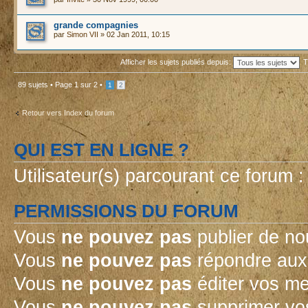
grande compagnies
par
Simon VII
» 02 Jan 2011, 10:15
Afficher les sujets publiés depuis:
T
89 sujets •
Page
1
sur
2
•
1
2
Retour vers Index du forum
QUI EST EN LIGNE ?
Utilisateur(s) parcourant ce forum : 
PERMISSIONS DU FORUM
Vous
ne pouvez pas
publier de no
Vous
ne pouvez pas
répondre aux 
Vous
ne pouvez pas
éditer vos m
Vous
ne pouvez pas
supprimer vo