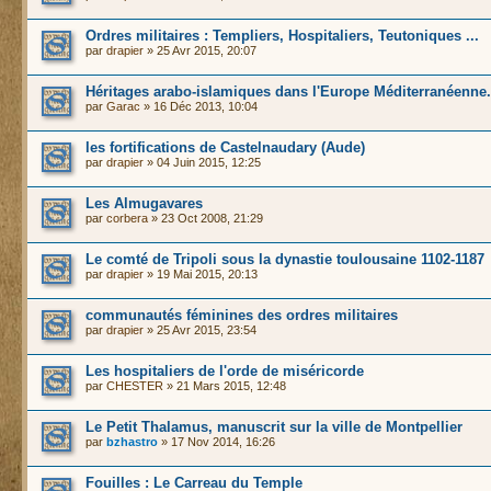
Ordres militaires : Templiers, Hospitaliers, Teutoniques ...
par
drapier
» 25 Avr 2015, 20:07
Héritages arabo-islamiques dans l'Europe Méditerranéenne.
par
Garac
» 16 Déc 2013, 10:04
les fortifications de Castelnaudary (Aude)
par
drapier
» 04 Juin 2015, 12:25
Les Almugavares
par
corbera
» 23 Oct 2008, 21:29
Le comté de Tripoli sous la dynastie toulousaine 1102-1187
par
drapier
» 19 Mai 2015, 20:13
communautés féminines des ordres militaires
par
drapier
» 25 Avr 2015, 23:54
Les hospitaliers de l'orde de miséricorde
par
CHESTER
» 21 Mars 2015, 12:48
Le Petit Thalamus, manuscrit sur la ville de Montpellier
par
bzhastro
» 17 Nov 2014, 16:26
Fouilles : Le Carreau du Temple