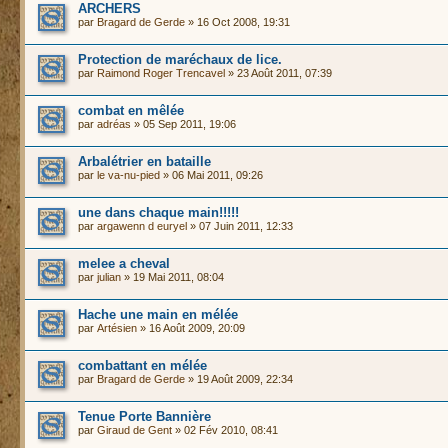
ARCHERS
par
Bragard de Gerde
» 16 Oct 2008, 19:31
Protection de maréchaux de lice.
par
Raimond Roger Trencavel
» 23 Août 2011, 07:39
combat en mêlée
par
adréas
» 05 Sep 2011, 19:06
Arbalétrier en bataille
par
le va-nu-pied
» 06 Mai 2011, 09:26
une dans chaque main!!!!!
par
argawenn d euryel
» 07 Juin 2011, 12:33
melee a cheval
par
julian
» 19 Mai 2011, 08:04
Hache une main en mélée
par
Artésien
» 16 Août 2009, 20:09
combattant en mélée
par
Bragard de Gerde
» 19 Août 2009, 22:34
Tenue Porte Bannière
par
Giraud de Gent
» 02 Fév 2010, 08:41