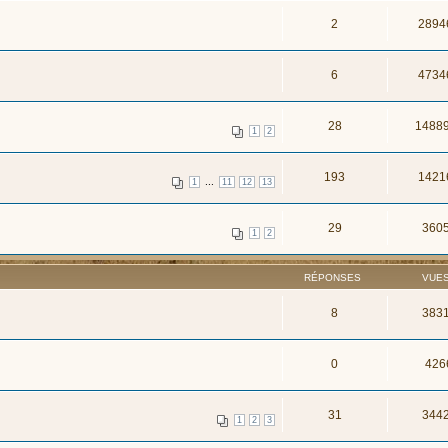
2
2894
6
4734
28
1488
1
2
193
1421
...
1
11
12
13
29
360
1
2
RÉPONSES
VUE
8
383
0
426
31
344
1
2
3