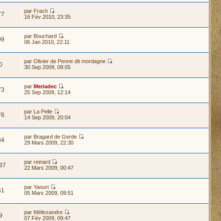
par
Frach
77
16 Fév 2010, 23:35
par
Bouchard
09
06 Jan 2010, 22:11
par
Olivier de Penne dit mordagne
0
30 Sep 2009, 08:05
par
Meriadec
73
25 Sep 2009, 12:14
par
La Pelle
76
14 Sep 2009, 20:04
par
Bragard de Gerde
84
29 Mars 2009, 22:30
par
reinard
37
22 Mars 2009, 00:47
par
Yaourt
61
05 Mars 2009, 09:51
par
Mélissandre
9
07 Fév 2009, 09:47