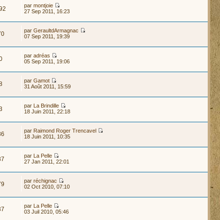
par
montjoie
92
27 Sep 2011, 16:23
par
GeraultdArmagnac
70
07 Sep 2011, 19:39
par
adréas
0
05 Sep 2011, 19:06
par
Gamot
8
31 Août 2011, 15:59
par
La Brindille
3
18 Juin 2011, 22:18
par
Raimond Roger Trencavel
86
18 Juin 2011, 10:35
par
La Pelle
87
27 Jan 2011, 22:01
par
réchignac
79
02 Oct 2010, 07:10
par
La Pelle
37
03 Juil 2010, 05:46