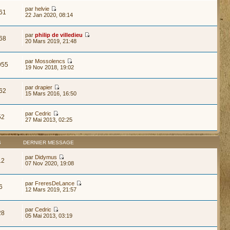
par
helvie
61
22 Jan 2020, 08:14
par
philip de villedieu
68
20 Mars 2019, 21:48
par
Mossolencs
955
19 Nov 2018, 19:02
par
drapier
62
15 Mars 2016, 16:50
par
Cedric
52
27 Mai 2013, 02:25
S
DERNIER MESSAGE
par
Didymus
12
07 Nov 2020, 19:08
par
FreresDeLance
6
12 Mars 2019, 21:57
par
Cedric
28
05 Mai 2013, 03:19