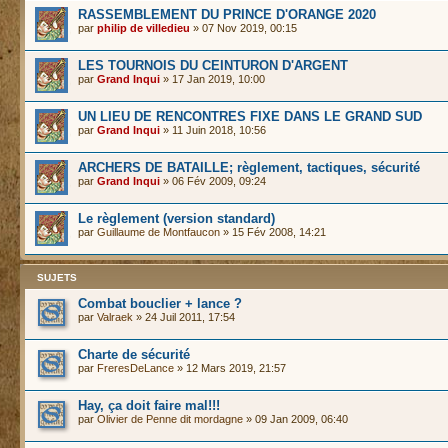
RASSEMBLEMENT DU PRINCE D'ORANGE 2020
par
philip de villedieu
» 07 Nov 2019, 00:15
LES TOURNOIS DU CEINTURON D'ARGENT
par
Grand Inqui
» 17 Jan 2019, 10:00
UN LIEU DE RENCONTRES FIXE DANS LE GRAND SUD
par
Grand Inqui
» 11 Juin 2018, 10:56
ARCHERS DE BATAILLE; règlement, tactiques, sécurité
par
Grand Inqui
» 06 Fév 2009, 09:24
Le règlement (version standard)
par
Guillaume de Montfaucon
» 15 Fév 2008, 14:21
SUJETS
Combat bouclier + lance ?
par
Valraek
» 24 Juil 2011, 17:54
Charte de sécurité
par
FreresDeLance
» 12 Mars 2019, 21:57
Hay, ça doit faire mal!!!
par
Olivier de Penne dit mordagne
» 09 Jan 2009, 06:40