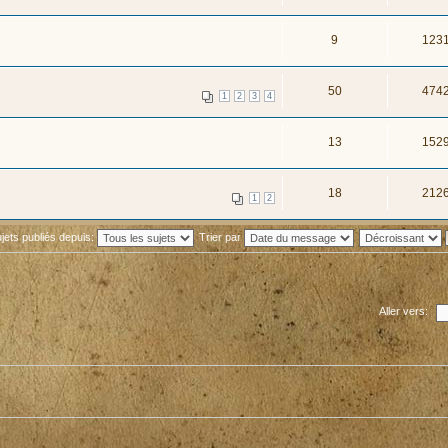
9
123
50
474
1
2
3
4
13
152
18
212
1
2
ujets publiés depuis:
Trier par
Aller vers: