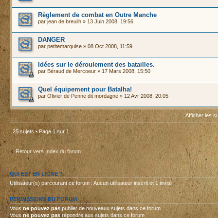
Règlement de combat en Outre Manche
par
jean de breuilh
» 13 Juin 2008, 19:56
DANGER
par
petitemarquise
» 08 Oct 2008, 11:59
Idées sur le déroulement des batailles.
par
Béraud de Mercoeur
» 17 Mars 2008, 15:50
Quel équipement pour Batalha!
par
Olivier de Penne dit mordagne
» 12 Avr 2008, 20:05
Afficher les s
25 sujets • Page
1
sur
1
Retour vers Index du forum
QUI EST EN LIGNE ?
Utilisateur(s) parcourant ce forum : Aucun utilisateur inscrit et 1 invité
PERMISSIONS DU FORUM
Vous
ne pouvez pas
publier de nouveaux sujets dans ce forum
Vous
ne pouvez pas
répondre aux sujets dans ce forum