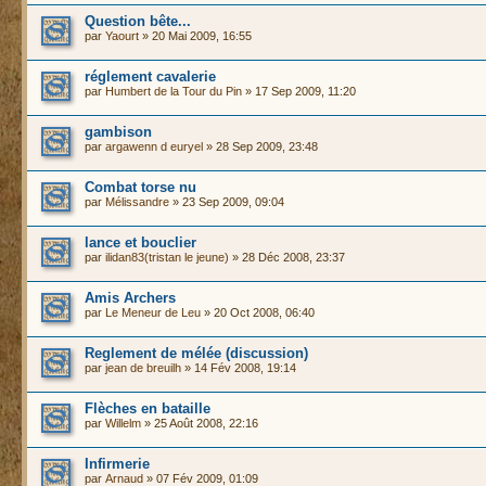
Question bête...
par
Yaourt
» 20 Mai 2009, 16:55
réglement cavalerie
par
Humbert de la Tour du Pin
» 17 Sep 2009, 11:20
gambison
par
argawenn d euryel
» 28 Sep 2009, 23:48
Combat torse nu
par
Mélissandre
» 23 Sep 2009, 09:04
lance et bouclier
par
ilidan83(tristan le jeune)
» 28 Déc 2008, 23:37
Amis Archers
par
Le Meneur de Leu
» 20 Oct 2008, 06:40
Reglement de mélée (discussion)
par
jean de breuilh
» 14 Fév 2008, 19:14
Flèches en bataille
par
Willelm
» 25 Août 2008, 22:16
Infirmerie
par
Arnaud
» 07 Fév 2009, 01:09