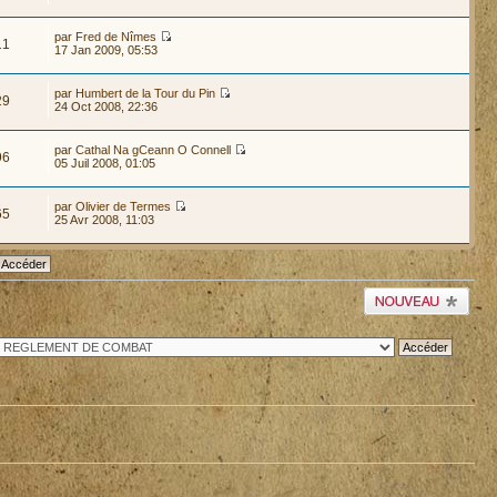
par
Fred de Nîmes
11
17 Jan 2009, 05:53
par
Humbert de la Tour du Pin
29
24 Oct 2008, 22:36
par
Cathal Na gCeann O Connell
96
05 Juil 2008, 01:05
par
Olivier de Termes
65
25 Avr 2008, 11:03
Publier un nouveau
sujet