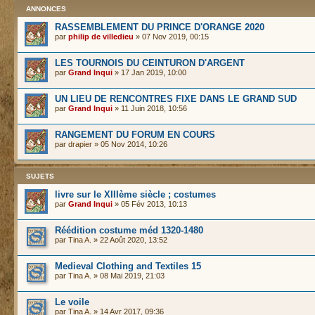
ANNONCES
RASSEMBLEMENT DU PRINCE D'ORANGE 2020
par
philip de villedieu
» 07 Nov 2019, 00:15
LES TOURNOIS DU CEINTURON D'ARGENT
par
Grand Inqui
» 17 Jan 2019, 10:00
UN LIEU DE RENCONTRES FIXE DANS LE GRAND SUD
par
Grand Inqui
» 11 Juin 2018, 10:56
RANGEMENT DU FORUM EN COURS
par
drapier
» 05 Nov 2014, 10:26
SUJETS
livre sur le XIIIème siècle ; costumes
par
Grand Inqui
» 05 Fév 2013, 10:13
Réédition costume méd 1320-1480
par
Tina A.
» 22 Août 2020, 13:52
Medieval Clothing and Textiles 15
par
Tina A.
» 08 Mai 2019, 21:03
Le voile
par
Tina A.
» 14 Avr 2017, 09:36