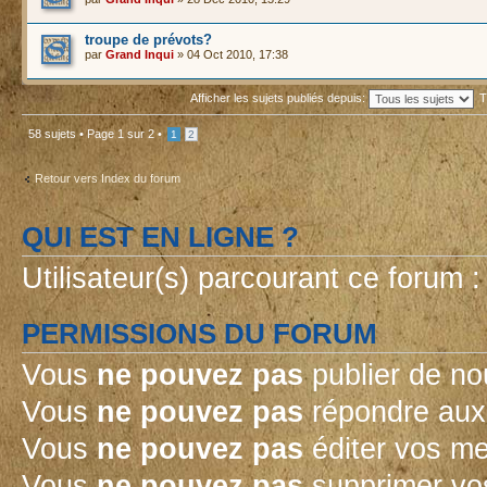
troupe de prévots?
par
Grand Inqui
» 04 Oct 2010, 17:38
Afficher les sujets publiés depuis:
T
58 sujets •
Page
1
sur
2
•
1
2
Retour vers Index du forum
QUI EST EN LIGNE ?
Utilisateur(s) parcourant ce forum : 
PERMISSIONS DU FORUM
Vous
ne pouvez pas
publier de no
Vous
ne pouvez pas
répondre aux 
Vous
ne pouvez pas
éditer vos m
Vous
ne pouvez pas
supprimer vo