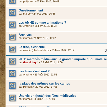
par
philippe-r
» 07 Déc 2012, 16:09
Questionnement
par
marco
» 24 Mai 2013, 10:56
Les AMHE comme animations ?
par
Antoine
» 26 Fév 2013, 16:34
Archives
par
marco
» 24 Nov 2012, 11:07
La frite, c'est chic!
par
romain (chicken killer)
» 09 Nov 2012, 12:17
2011: marchés médiévaux; le grand n'importe quoi; malaise.
par
Grand Inqui
» 23 Mai 2011, 11:06
Les lices s'enlisent ?
par
Antoine
» 11 Août 2012, 11:51
la place des mômes sur les camps
par
Hersent
» 22 Mai 2012, 17:05
Une vision (juste) des fêtes médiévales
par
marco
» 11 Juil 2012, 20:59