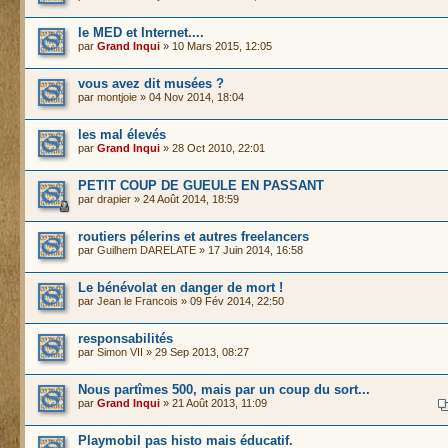
le MED et Internet....
par
Grand Inqui
» 10 Mars 2015, 12:05
vous avez dit musées ?
par
montjoie
» 04 Nov 2014, 18:04
les mal élevés
par
Grand Inqui
» 28 Oct 2010, 22:01
PETIT COUP DE GUEULE EN PASSANT
par
drapier
» 24 Août 2014, 18:59
routiers pélerins et autres freelancers
par
Guilhem DARELATE
» 17 Juin 2014, 16:58
Le bénévolat en danger de mort !
par
Jean le Francois
» 09 Fév 2014, 22:50
responsabilités
par
Simon VII
» 29 Sep 2013, 08:27
Nous partîmes 500, mais par un coup du sort...
par
Grand Inqui
» 21 Août 2013, 11:09
Playmobil pas histo mais éducatif.