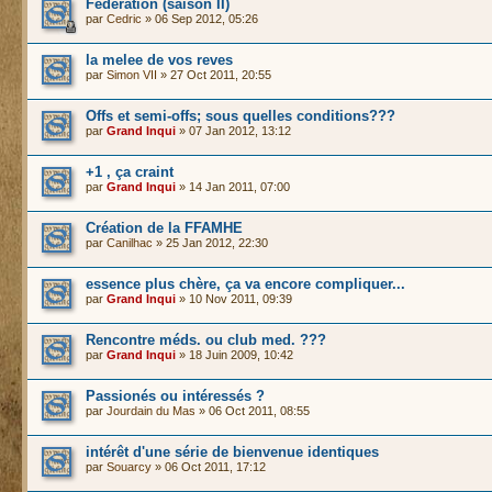
Fédération (saison II)
par
Cedric
» 06 Sep 2012, 05:26
la melee de vos reves
par
Simon VII
» 27 Oct 2011, 20:55
Offs et semi-offs; sous quelles conditions???
par
Grand Inqui
» 07 Jan 2012, 13:12
+1 , ça craint
par
Grand Inqui
» 14 Jan 2011, 07:00
Création de la FFAMHE
par
Canilhac
» 25 Jan 2012, 22:30
essence plus chère, ça va encore compliquer...
par
Grand Inqui
» 10 Nov 2011, 09:39
Rencontre méds. ou club med. ???
par
Grand Inqui
» 18 Juin 2009, 10:42
Passionés ou intéressés ?
par
Jourdain du Mas
» 06 Oct 2011, 08:55
intérêt d'une série de bienvenue identiques
par
Souarcy
» 06 Oct 2011, 17:12