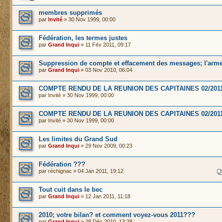
membres supprimés
par
Invité
» 30 Nov 1999, 00:00
Fédération, les termes justes
par
Grand Inqui
» 11 Fév 2011, 09:17
Suppression de compte et effacement des messages; l'arme
par
Grand Inqui
» 03 Nov 2010, 06:04
COMPTE RENDU DE LA REUNION DES CAPITAINES 02/201
par
Invité
» 30 Nov 1999, 00:00
COMPTE RENDU DE LA REUNION DES CAPITAINES 02/201
par
Invité
» 30 Nov 1999, 00:00
Les limites du Grand Sud
par
Grand Inqui
» 29 Nov 2009, 00:23
Fédération ???
par
réchignac
» 04 Jan 2011, 19:12
Tout cuit dans le bec
par
Grand Inqui
» 12 Jan 2011, 11:18
2010; votre bilan? et comment voyez-vous 2011???
par
Grand Inqui
» 28 Déc 2010, 13:29