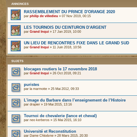
ANNONCES
RASSEMBLEMENT DU PRINCE D'ORANGE 2020
par
philip de villedieu
» 07 Nov 2019, 00:15
LES TOURNOIS DU CEINTURON D'ARGENT
par
Grand Inqui
» 17 Jan 2019, 10:00
UN LIEU DE RENCONTRES FIXE DANS LE GRAND SUD
par
Grand Inqui
» 11 Juin 2018, 10:56
SUJETS
blocages routiers le 17 novembre 2018
par
Grand Inqui
» 26 Oct 2018, 09:21
puristes
par
la marmotte
» 25 Mai 2012, 09:33
L'image du Barbare dans l’enseignement de l’Histoire
par
drapier
» 19 Mai 2015, 13:16
Tournoi de chevalerie (lance et cheval)
par
neo kerberos
» 15 Mai 2015, 16:10
Université et Reconstitution
par
Dame Chlodyne
» 28 Mars 2015, 20:30