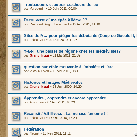
Troubadours et autres cracheurs de feu
par
Vercoquin
» 19 Juin 2011, 09:00
Découverte d'une épée XIIème ??
par
Raimond Roger Trencavel
» 12 Avr 2011, 14:18
Sites de M... pour pièger les débutants (Coup de Gueule II, l
par
Frère Abel
» 29 Déc 2010, 11:23
Y-a-t-il une baisse de régime chez les médiévistes?
par
Grand Inqui
» 31 Mai 2011, 21:39
question sur cible mouvante à l'arbalète et l'arc
par
le va-nu-pied
» 11 Mai 2011, 08:11
Histoires et Images Médiévales
par
Grand Inqui
» 18 Juin 2009, 10:20
Apprendre , apprendre et encore apprendre
par
Ambrosia
» 07 Avr 2011, 10:29
Reconstit' VS Evocs : La menace fantome !!!
par
Frère Abel
» 17 Oct 2010, 13:34
Fédération
par
Yaourt
» 10 Fév 2011, 11:11