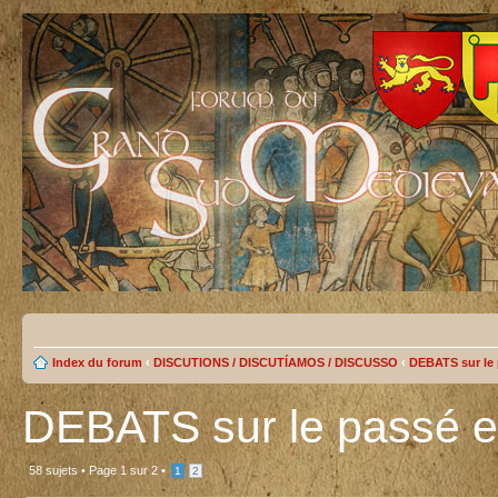
Index du forum
‹
DISCUTIONS / DISCUTÍAMOS / DISCUSSO
‹
DEBATS sur le 
DEBATS sur le passé et
58 sujets •
Page
1
sur
2
•
1
2