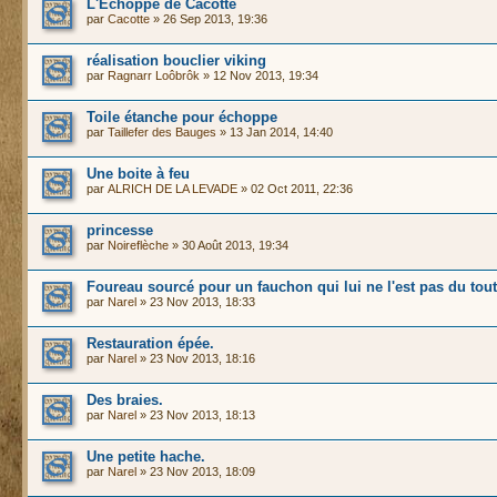
L'Echoppe de Cacotte
par
Cacotte
» 26 Sep 2013, 19:36
réalisation bouclier viking
par
Ragnarr Loôbrôk
» 12 Nov 2013, 19:34
Toile étanche pour échoppe
par
Taillefer des Bauges
» 13 Jan 2014, 14:40
Une boite à feu
par
ALRICH DE LA LEVADE
» 02 Oct 2011, 22:36
princesse
par
Noireflèche
» 30 Août 2013, 19:34
Foureau sourcé pour un fauchon qui lui ne l'est pas du tout
par
Narel
» 23 Nov 2013, 18:33
Restauration épée.
par
Narel
» 23 Nov 2013, 18:16
Des braies.
par
Narel
» 23 Nov 2013, 18:13
Une petite hache.
par
Narel
» 23 Nov 2013, 18:09