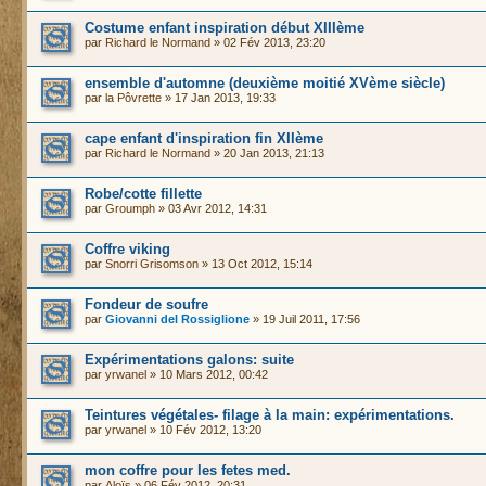
Costume enfant inspiration début XIIIème
par
Richard le Normand
» 02 Fév 2013, 23:20
ensemble d'automne (deuxième moitié XVème siècle)
par
la Pôvrette
» 17 Jan 2013, 19:33
cape enfant d'inspiration fin XIIème
par
Richard le Normand
» 20 Jan 2013, 21:13
Robe/cotte fillette
par
Groumph
» 03 Avr 2012, 14:31
Coffre viking
par
Snorri Grisomson
» 13 Oct 2012, 15:14
Fondeur de soufre
par
Giovanni del Rossiglione
» 19 Juil 2011, 17:56
Expérimentations galons: suite
par
yrwanel
» 10 Mars 2012, 00:42
Teintures végétales- filage à la main: expérimentations.
par
yrwanel
» 10 Fév 2012, 13:20
mon coffre pour les fetes med.
par
Aloïs
» 06 Fév 2012, 20:31