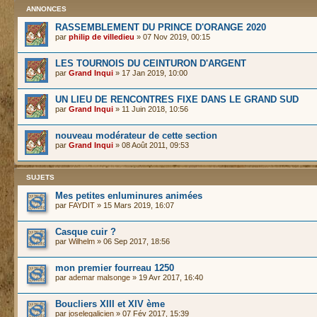
ANNONCES
RASSEMBLEMENT DU PRINCE D'ORANGE 2020
par
philip de villedieu
» 07 Nov 2019, 00:15
LES TOURNOIS DU CEINTURON D'ARGENT
par
Grand Inqui
» 17 Jan 2019, 10:00
UN LIEU DE RENCONTRES FIXE DANS LE GRAND SUD
par
Grand Inqui
» 11 Juin 2018, 10:56
nouveau modérateur de cette section
par
Grand Inqui
» 08 Août 2011, 09:53
SUJETS
Mes petites enluminures animées
par
FAYDIT
» 15 Mars 2019, 16:07
Casque cuir ?
par
Wilhelm
» 06 Sep 2017, 18:56
mon premier fourreau 1250
par
ademar malsonge
» 19 Avr 2017, 16:40
Boucliers XIII et XIV ème
par
joselegalicien
» 07 Fév 2017, 15:39