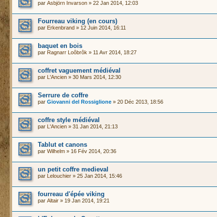
par
Asbjörn Invarson
» 22 Jan 2014, 12:03
Fourreau viking (en cours)
par
Erkenbrand
» 12 Juin 2014, 16:11
baquet en bois
par
Ragnarr Loôbrôk
» 11 Avr 2014, 18:27
coffret vaguement médiéval
par
L'Ancien
» 30 Mars 2014, 12:30
Serrure de coffre
par
Giovanni del Rossiglione
» 20 Déc 2013, 18:56
coffre style médiéval
par
L'Ancien
» 31 Jan 2014, 21:13
Tablut et canons
par
Wilhelm
» 16 Fév 2014, 20:36
un petit coffre medieval
par
Lelouchier
» 25 Jan 2014, 15:46
fourreau d'épée viking
par
Altair
» 19 Jan 2014, 19:21