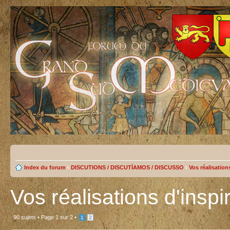
Index du forum
‹
DISCUTIONS / DISCUTÍAMOS / DISCUSSO
‹
Vos réalisation
Vos réalisations d'insp
90 sujets •
Page
1
sur
2
•
1
2