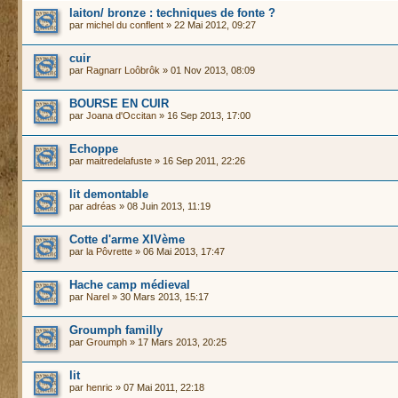
laiton/ bronze : techniques de fonte ?
par
michel du conflent
» 22 Mai 2012, 09:27
cuir
par
Ragnarr Loôbrôk
» 01 Nov 2013, 08:09
BOURSE EN CUIR
par
Joana d'Occitan
» 16 Sep 2013, 17:00
Echoppe
par
maitredelafuste
» 16 Sep 2011, 22:26
lit demontable
par
adréas
» 08 Juin 2013, 11:19
Cotte d'arme XIVème
par
la Pôvrette
» 06 Mai 2013, 17:47
Hache camp médieval
par
Narel
» 30 Mars 2013, 15:17
Groumph familly
par
Groumph
» 17 Mars 2013, 20:25
lit
par
henric
» 07 Mai 2011, 22:18