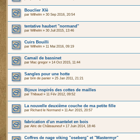
Bouclier XIè
par
Wilhelm
» 30 Sep 2016, 20:54
tentative haubert "normand"
par
Wilhelm
» 30 Juil 2015, 13:46
Cuirs Bouilli
par
Wilhelm
» 11 Mai 2016, 09:19
Camail de bassinet
par
Mac gregor
» 14 Oct 2015, 11:44
Sangles pour une hotte
par
brin de panier
» 25 Jan 2011, 21:21
Bijoux inspirés des cottes de mailles
par
Thibaud
» 11 Fév 2012, 09:52
La nouvelle deuxième couche de ma petite fille
par
Richard le Normand
» 11 Avr 2015, 20:57
fabrication d'un mantelet en bois
par
Alric de Châteauneuf
» 17 Juin 2014, 18:46
Coffres de nage viking "oseberg" et "Mastermyr"