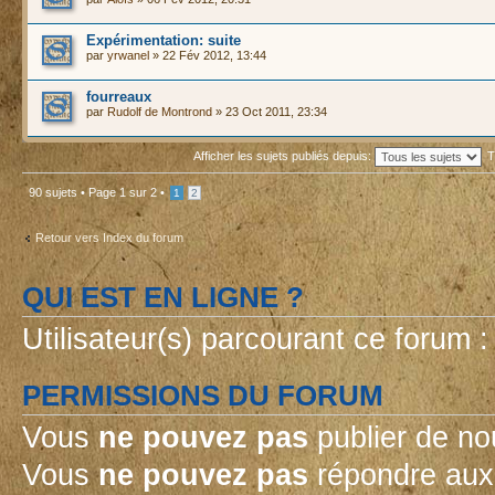
Expérimentation: suite
par
yrwanel
» 22 Fév 2012, 13:44
fourreaux
par
Rudolf de Montrond
» 23 Oct 2011, 23:34
Afficher les sujets publiés depuis:
T
90 sujets •
Page
1
sur
2
•
1
2
Retour vers Index du forum
QUI EST EN LIGNE ?
Utilisateur(s) parcourant ce forum : 
PERMISSIONS DU FORUM
Vous
ne pouvez pas
publier de no
Vous
ne pouvez pas
répondre aux 