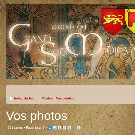
Index du forum
‹
Photos
‹
Vos photos
Vos photos
369 sujets •
Page
1
sur
8
•
...
1
2
3
4
5
8