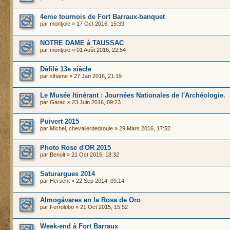
4eme tournois de Fort Barraux-banquet
par
montjoie
» 17 Oct 2016, 15:33
NOTRE DAME à TAUSSAC
par
montjoie
» 01 Août 2016, 22:54
Défilé 13e siècle
par
sihame
» 27 Jan 2016, 21:19
Le Musée Itinérant : Journées Nationales de l'Archéologie.
par
Garac
» 23 Juin 2016, 09:23
Puivert 2015
par
Michel, chevalierdedrouie
» 29 Mars 2016, 17:52
Photo Rose d'OR 2015
par
Benoit
» 21 Oct 2015, 18:32
Saturargues 2014
par
Hersent
» 22 Sep 2014, 09:14
Almogávares en la Rosa de Oro
par
Ferrolobo
» 21 Oct 2015, 15:52
Week-end à Fort Barraux