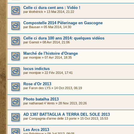
Celle ci dura cent ans : Vidéo !
par
léothérick
» 13 Mai 2014, 21:22
Compostelle 2014 Pèlerinage en Gascogne
par
Bausan
» 05 Mai 2014, 14:30
Celle ci dura 100 ans 2014: quelques vidéos
par
Gamot
» 08 Avr 2014, 21:06
Marché de l'histoire d'Orange
par
montjoie
» 07 Avr 2014, 18:35
locus indictus
par
montjoie
» 22 Fév 2014, 17:41
Rose d'Or 2013
par
Faron des LYS
» 14 Oct 2013, 06:19
Photo batalha 2013
par
nathanael 4 Vents
» 28 Nov 2013, 20:26
AD 1387 BATTAGLIA A TERRA DEL SOLE 2013
par
Compagnia d'arme delle 13 porte
» 15 Oct 2013, 15:53
Les Arcs 2013
par
l'hérétique
» 09 Juil 2013, 09:05