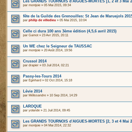
Les GRANDS TOURNOIS d'AIGUES-MORTES [1, 2 et 3 Mai 2
par
montjoie
» 05 Mai 2015, 09:34
fête de la Guilde des Grenouilles: St Jean de Maruejols 201
par
philip de villedieu
» 05 Mai 2015, 10:04
Celle ci dura 100 ans 3ème édition (4,5,6 avril 2015)
par
Gamot
» 23 Avr 2015, 20:11
Un WE chez le Seigneur de TAUSSAC
par
montjoie
» 20 Août 2014, 19:56
Crussol 2014
par
drapier
» 03 Juil 2014, 02:21
Passy-les-Tours 2014
par
Eginhard
» 02 Oct 2014, 15:18
Lévie 2014
par
Mélissandre
» 10 Sep 2014, 14:29
LAROQUE
par
yolande
» 21 Juil 2014, 09:45
Les GRANDS TOURNOIS d'AIGUES-MORTES [2, 3 et 4 Mai 2
par
montjoie
» 04 Mai 2014, 22:32