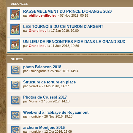
ANNONCES
RASSEMBLEMENT DU PRINCE D'ORANGE 2020
par
philip de villedieu
» 07 Nov 2019, 00:15
LES TOURNOIS DU CEINTURON D'ARGENT
par
Grand Inqui
» 17 Jan 2019, 10:00
UN LIEU DE RENCONTRES FIXE DANS LE GRAND SUD
par
Grand Inqui
» 11 Juin 2018, 10:56
SUJETS
photo Briançon 2018
par
Ermengarde
» 25 Nov 2019, 14:14
Structure de torture en place
par
pierrot
» 27 Mai 2018, 14:27
Photos de Crussol 2017
par
Mortis
» 27 Juin 2017, 14:18
Week-end à l'abbaye de Royaumont
par
montjoie
» 28 Nov 2016, 19:18
archerie Montjoie 2016
par
montjoie
» 12 Oct 2016, 23:09