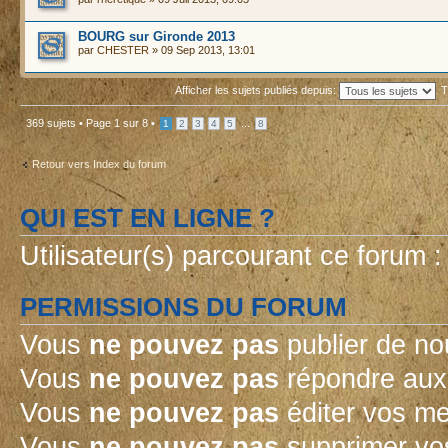
BOURG sur Gironde 2013
par
CHESTER
» 09 Sep 2013, 13:01
Afficher les sujets publiés depuis:
T
369 sujets •
Page
1
sur
8
•
...
1
2
3
4
5
8
Retour vers Index du forum
QUI EST EN LIGNE ?
Utilisateur(s) parcourant ce forum : 
PERMISSIONS DU FORUM
Vous
ne pouvez pas
publier de no
Vous
ne pouvez pas
répondre aux 
Vous
ne pouvez pas
éditer vos m
Vous
ne pouvez pas
supprimer vo