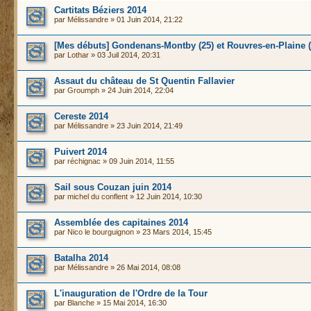
Cartitats Béziers 2014
par
Mélissandre
» 01 Juin 2014, 21:22
[Mes débuts] Gondenans-Montby (25) et Rouvres-en-Plaine (
par
Lothar
» 03 Juil 2014, 20:31
Assaut du château de St Quentin Fallavier
par
Groumph
» 24 Juin 2014, 22:04
Cereste 2014
par
Mélissandre
» 23 Juin 2014, 21:49
Puivert 2014
par
réchignac
» 09 Juin 2014, 11:55
Sail sous Couzan juin 2014
par
michel du conflent
» 12 Juin 2014, 10:30
Assemblée des capitaines 2014
par
Nico le bourguignon
» 23 Mars 2014, 15:45
Batalha 2014
par
Mélissandre
» 26 Mai 2014, 08:08
L'inauguration de l'Ordre de la Tour
par
Blanche
» 15 Mai 2014, 16:30