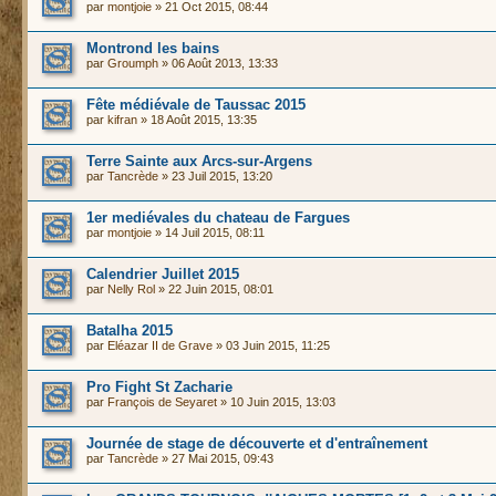
par
montjoie
» 21 Oct 2015, 08:44
Montrond les bains
par
Groumph
» 06 Août 2013, 13:33
Fête médiévale de Taussac 2015
par
kifran
» 18 Août 2015, 13:35
Terre Sainte aux Arcs-sur-Argens
par
Tancrède
» 23 Juil 2015, 13:20
1er mediévales du chateau de Fargues
par
montjoie
» 14 Juil 2015, 08:11
Calendrier Juillet 2015
par
Nelly Rol
» 22 Juin 2015, 08:01
Batalha 2015
par
Eléazar II de Grave
» 03 Juin 2015, 11:25
Pro Fight St Zacharie
par
François de Seyaret
» 10 Juin 2015, 13:03
Journée de stage de découverte et d'entraînement
par
Tancrède
» 27 Mai 2015, 09:43