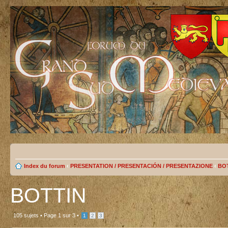
Index du forum
‹
PRESENTATION / PRESENTACIÓN / PRESENTAZIONE
‹
BO
BOTTIN
105 sujets •
Page
1
sur
3
•
1
2
3