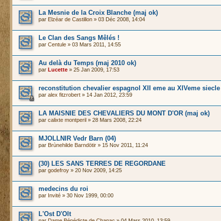
La Mesnie de la Croix Blanche (maj ok)
par
Elzéar de Castillon
» 03 Déc 2008, 14:04
Le Clan des Sangs Mêlés !
par
Centule
» 03 Mars 2011, 14:55
Au delà du Temps (maj 2010 ok)
par
Lucette
» 25 Jan 2009, 17:53
reconstitution chevalier espagnol XII eme au XIVeme siecle
par
alex fitzrobert
» 14 Jan 2012, 23:59
LA MAISNIE DES CHEVALIERS DU MONT D'OR (maj ok)
par
calixte montperil
» 28 Mars 2008, 22:24
MJOLLNIR Vedr Barn (04)
par
Brùnehilde Barndötir
» 15 Nov 2011, 11:24
(30) LES SANS TERRES DE REGORDANE
par
godefroy
» 20 Nov 2009, 14:25
medecins du roi
par
Invité
» 30 Nov 1999, 00:00
L'Ost D'Olt
par
Dame Bénédicte de Chanac
» 04 Mars 2010, 13:59