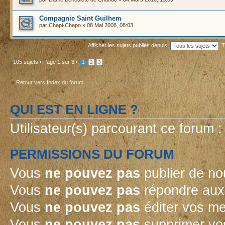
Compagnie Saint Guilhem
par
Chapi-Chapo
» 08 Mai 2008, 08:03
Afficher les sujets publiés depuis:
T
105 sujets •
Page
1
sur
3
•
1
2
3
Retour vers Index du forum
QUI EST EN LIGNE ?
Utilisateur(s) parcourant ce forum : 
PERMISSIONS DU FORUM
Vous
ne pouvez pas
publier de no
Vous
ne pouvez pas
répondre aux 
Vous
ne pouvez pas
éditer vos m
Vous
ne pouvez pas
supprimer vo