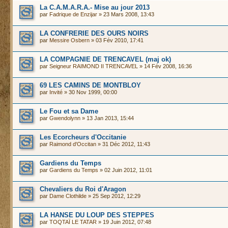
La C.A.M.A.R.A.- Mise au jour 2013
par
Fadrique de Enzijar
» 23 Mars 2008, 13:43
LA CONFRERIE DES OURS NOIRS
par
Messire Osbern
» 03 Fév 2010, 17:41
LA COMPAGNIE DE TRENCAVEL (maj ok)
par
Seigneur RAIMOND II TRENCAVEL
» 14 Fév 2008, 16:36
69 LES CAMINS DE MONTBLOY
par
Invité
» 30 Nov 1999, 00:00
Le Fou et sa Dame
par
Gwendolynn
» 13 Jan 2013, 15:44
Les Ecorcheurs d'Occitanie
par
Raimond d'Occitan
» 31 Déc 2012, 11:43
Gardiens du Temps
par
Gardiens du Temps
» 02 Juin 2012, 11:01
Chevaliers du Roi d'Aragon
par
Dame Clothilde
» 25 Sep 2012, 12:29
LA HANSE DU LOUP DES STEPPES
par
TOQTAÏ LE TATAR
» 19 Juin 2012, 07:48