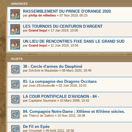
ANNONCES
RASSEMBLEMENT DU PRINCE D'ORANGE 2020
par
philip de villedieu
» 07 Nov 2019, 00:15
LES TOURNOIS DU CEINTURON D'ARGENT
par
Grand Inqui
» 17 Jan 2019, 10:00
UN LIEU DE RENCONTRES FIXE DANS LE GRAND SUD
par
Grand Inqui
» 11 Juin 2018, 10:56
SUJETS
38 - Cercle d'armes du Dauphiné
par
Gérôme le Maubelan
» 08 Mars 2020, 18:49
81- La compagnie des Dragons Occitans
par
Jean d'Estouteville
» 02 Juin 2018, 10:01
LA COUR PONTIFICALE D'AVIGNON - 84 -
par
Capitaine Saumane
» 10 Mars 2008, 10:42
84. Compagnie Notre-Dame ; XIIIème et XIVème siècles.
par
Thierry de Saléon
» 10 Nov 2011, 18:38
De Fil en Epée
par
Groumph
» 06 Août 2012, 18:36