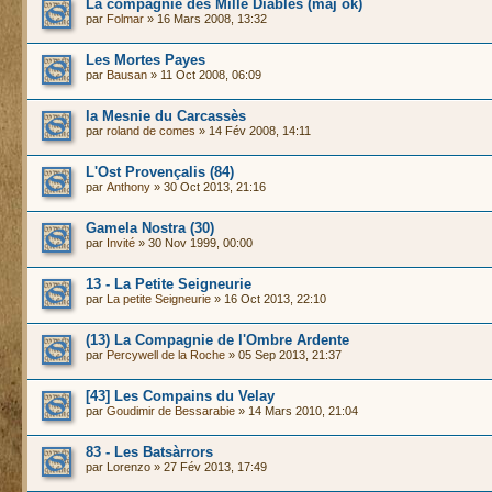
La compagnie des Mille Diables (maj ok)
par
Folmar
» 16 Mars 2008, 13:32
Les Mortes Payes
par
Bausan
» 11 Oct 2008, 06:09
la Mesnie du Carcassès
par
roland de comes
» 14 Fév 2008, 14:11
L'Ost Provençalis (84)
par
Anthony
» 30 Oct 2013, 21:16
Gamela Nostra (30)
par
Invité
» 30 Nov 1999, 00:00
13 - La Petite Seigneurie
par
La petite Seigneurie
» 16 Oct 2013, 22:10
(13) La Compagnie de l'Ombre Ardente
par
Percywell de la Roche
» 05 Sep 2013, 21:37
[43] Les Compains du Velay
par
Goudimir de Bessarabie
» 14 Mars 2010, 21:04
83 - Les Batsàrrors
par Lorenzo » 27 Fév 2013, 17:49