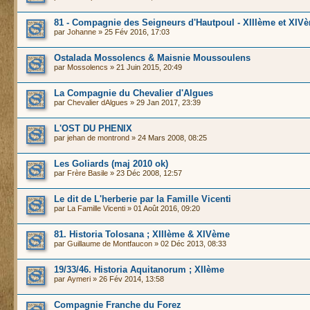
81 - Compagnie des Seigneurs d'Hautpoul - XIIIème et XIV
par
Johanne
» 25 Fév 2016, 17:03
Ostalada Mossolencs & Maisnie Moussoulens
par
Mossolencs
» 21 Juin 2015, 20:49
La Compagnie du Chevalier d'Algues
par
Chevalier dAlgues
» 29 Jan 2017, 23:39
L'OST DU PHENIX
par
jehan de montrond
» 24 Mars 2008, 08:25
Les Goliards (maj 2010 ok)
par
Frère Basile
» 23 Déc 2008, 12:57
Le dit de L'herberie par la Famille Vicenti
par
La Famille Vicenti
» 01 Août 2016, 09:20
81. Historia Tolosana ; XIIIème & XIVème
par
Guillaume de Montfaucon
» 02 Déc 2013, 08:33
19/33/46. Historia Aquitanorum ; XIIème
par
Aymeri
» 26 Fév 2014, 13:58
Compagnie Franche du Forez