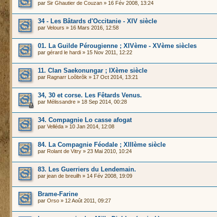
par
Sir Ghautier de Couzan
» 16 Fév 2008, 13:24
34 - Les Bâtards d'Occitanie - XIV siècle
par
Velours
» 16 Mars 2016, 12:58
01. La Guilde Pérougienne ; XIVème - XVème siècles
par
gérard le hardi
» 15 Nov 2011, 12:22
11. Clan Saekonungar ; IXème siècle
par
Ragnarr Loôbrôk
» 17 Oct 2014, 13:21
34, 30 et corse. Les Fêtards Venus.
par
Mélissandre
» 18 Sep 2014, 00:28
34. Compagnie Lo casse afogat
par
Velléda
» 10 Jan 2014, 12:08
84. La Compagnie Féodale ; XIIIème siècle
par
Rolant de Vitry
» 23 Mai 2010, 10:24
83. Les Guerriers du Lendemain.
par
jean de breuilh
» 14 Fév 2008, 19:09
Brame-Farine
par
Orso
» 12 Août 2011, 09:27