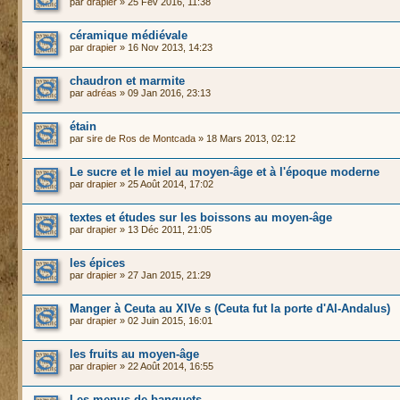
par
drapier
» 25 Fév 2016, 11:38
céramique médiévale
par
drapier
» 16 Nov 2013, 14:23
chaudron et marmite
par
adréas
» 09 Jan 2016, 23:13
étain
par
sire de Ros de Montcada
» 18 Mars 2013, 02:12
Le sucre et le miel au moyen-âge et à l'époque moderne
par
drapier
» 25 Août 2014, 17:02
textes et études sur les boissons au moyen-âge
par
drapier
» 13 Déc 2011, 21:05
les épices
par
drapier
» 27 Jan 2015, 21:29
Manger à Ceuta au XIVe s (Ceuta fut la porte d'Al-Andalus)
par
drapier
» 02 Juin 2015, 16:01
les fruits au moyen-âge
par
drapier
» 22 Août 2014, 16:55
Les menus de banquets