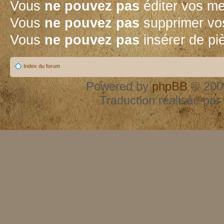
Vous
ne pouvez pas
éditer vos m
Vous
ne pouvez pas
supprimer vo
Vous
ne pouvez pas
insérer de pi
Index du forum
Powered by
phpBB
© 2000
Traduction réalisée par