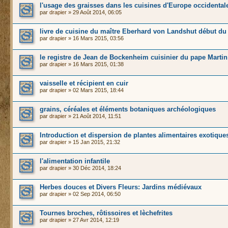
l'usage des graisses dans les cuisines d'Europe occidental
par
drapier
» 29 Août 2014, 06:05
livre de cuisine du maître Eberhard von Landshut début du
par
drapier
» 16 Mars 2015, 03:56
le registre de Jean de Bockenheim cuisinier du pape Martin
par
drapier
» 16 Mars 2015, 01:38
vaisselle et récipient en cuir
par
drapier
» 02 Mars 2015, 18:44
grains, céréales et éléments botaniques archéologiques
par
drapier
» 21 Août 2014, 11:51
Introduction et dispersion de plantes alimentaires exotique
par
drapier
» 15 Jan 2015, 21:32
l'alimentation infantile
par
drapier
» 30 Déc 2014, 18:24
Herbes douces et Divers Fleurs: Jardins médiévaux
par
drapier
» 02 Sep 2014, 06:50
Tournes broches, rôtissoires et lèchefrites
par
drapier
» 27 Avr 2014, 12:19