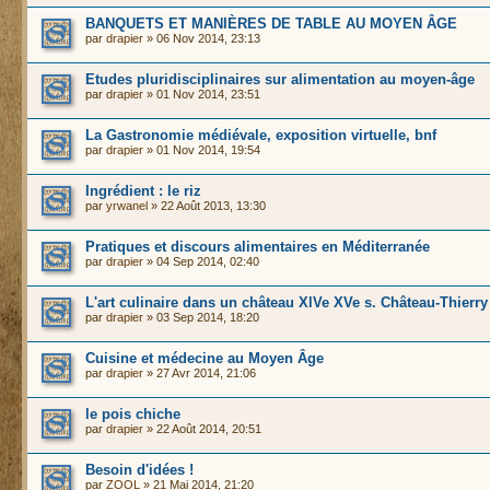
BANQUETS ET MANIÈRES DE TABLE AU MOYEN ÂGE
par
drapier
» 06 Nov 2014, 23:13
Etudes pluridisciplinaires sur alimentation au moyen-âge
par
drapier
» 01 Nov 2014, 23:51
La Gastronomie médiévale, exposition virtuelle, bnf
par
drapier
» 01 Nov 2014, 19:54
Ingrédient : le riz
par
yrwanel
» 22 Août 2013, 13:30
Pratiques et discours alimentaires en Méditerranée
par
drapier
» 04 Sep 2014, 02:40
L'art culinaire dans un château XlVe XVe s. Château-Thierry
par
drapier
» 03 Sep 2014, 18:20
Cuisine et médecine au Moyen Âge
par
drapier
» 27 Avr 2014, 21:06
le pois chiche
par
drapier
» 22 Août 2014, 20:51
Besoin d'idées !
par
ZOOL
» 21 Mai 2014, 21:20