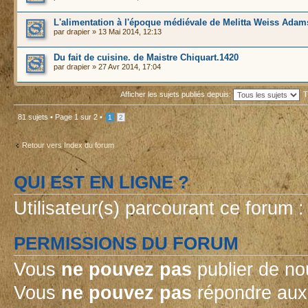
L'alimentation à l'époque médiévale de Melitta Weiss Ada
par
drapier
» 13 Mai 2014, 12:13
Du fait de cuisine. de Maistre Chiquart.1420
par
drapier
» 27 Avr 2014, 17:04
Afficher les sujets publiés depuis:
T
81 sujets •
Page
1
sur
2
•
1
2
Retour vers Index du forum
QUI EST EN LIGNE ?
Utilisateur(s) parcourant ce forum : 
PERMISSIONS DU FORUM
Vous
ne pouvez pas
publier de no
Vous
ne pouvez pas
répondre aux 