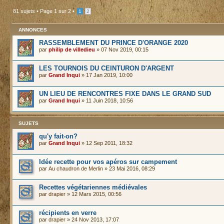
81 sujets •
Page
1
sur
2
•
1
2
ANNONCES
RASSEMBLEMENT DU PRINCE D'ORANGE 2020
par
philip de villedieu
» 07 Nov 2019, 00:15
LES TOURNOIS DU CEINTURON D'ARGENT
par
Grand Inqui
» 17 Jan 2019, 10:00
UN LIEU DE RENCONTRES FIXE DANS LE GRAND SUD
par
Grand Inqui
» 11 Juin 2018, 10:56
SUJETS
qu'y fait-on?
par
Grand Inqui
» 12 Sep 2011, 18:32
Idée recette pour vos apéros sur campement
par
Au chaudron de Merlin
» 23 Mai 2016, 08:29
Recettes végétariennes médiévales
par
drapier
» 12 Mars 2015, 00:56
récipients en verre
par
drapier
» 24 Nov 2013, 17:07