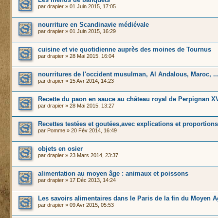
par
drapier
» 01 Juin 2015, 17:05
nourriture en Scandinavie médiévale
par
drapier
» 01 Juin 2015, 16:29
cuisine et vie quotidienne auprès des moines de Tournus
par
drapier
» 28 Mai 2015, 16:04
nourritures de l'occident musulman, Al Andalous, Maroc, ...
par
drapier
» 15 Avr 2014, 14:23
Recette du paon en sauce au château royal de Perpignan X
par
drapier
» 28 Mai 2015, 13:27
Recettes testées et goutées,avec explications et proportions
par
Pomme
» 20 Fév 2014, 16:49
objets en osier
par
drapier
» 23 Mars 2014, 23:37
alimentation au moyen âge : animaux et poissons
par
drapier
» 17 Déc 2013, 14:24
Les savoirs alimentaires dans le Paris de la fin du Moyen A
par
drapier
» 09 Avr 2015, 05:53