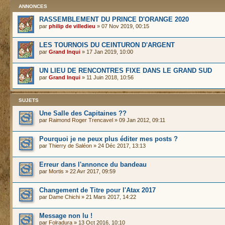
ANNONCES
RASSEMBLEMENT DU PRINCE D'ORANGE 2020
par
philip de villedieu
» 07 Nov 2019, 00:15
LES TOURNOIS DU CEINTURON D'ARGENT
par
Grand Inqui
» 17 Jan 2019, 10:00
UN LIEU DE RENCONTRES FIXE DANS LE GRAND SUD
par
Grand Inqui
» 11 Juin 2018, 10:56
SUJETS
Une Salle des Capitaines ??
par
Raimond Roger Trencavel
» 09 Jan 2012, 09:11
Pourquoi je ne peux plus éditer mes posts ?
par
Thierry de Saléon
» 24 Déc 2017, 13:13
Erreur dans l'annonce du bandeau
par
Mortis
» 22 Avr 2017, 09:59
Changement de Titre pour l'Atax 2017
par
Dame Chichi
» 21 Mars 2017, 14:22
Message non lu !
par
Folradura
» 13 Oct 2016, 10:10