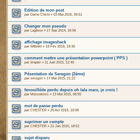
Edition de mon post
par
Dame Chichi
» 03 Mai 2016, 09:51
Changer mon pseudo
par
Laglisse
» 17 Sep 2014, 16:56
affichage imageshack
par
Wilhelm
» 19 Fév 2015, 19:30
comment mettre une présentation powerpoint ( PPS )
par
drapier
» 11 Juin 2015, 12:40
Pésentation de Seregon (2ème)
par
seregon
» 17 Mai 2015, 21:22
fenouilléde perdu depuis oh lala mars, je crois !
par
Mossolencs
» 13 Mai 2015, 08:55
mot de passe perdu
par
CHESTER
» 25 Avr 2015, 10:09
suprimer un compte
par
CHESTER
» 22 Jan 2015, 18:52
sujet disparu