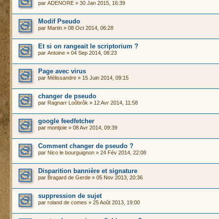
par
ADENORE
» 30 Jan 2015, 16:39
Modif Pseudo
par
Martin
» 08 Oct 2014, 06:28
Et si on rangeait le scriptorium ?
par
Antoine
» 04 Sep 2014, 08:23
Page avec virus
par
Mélissandre
» 15 Juin 2014, 09:15
changer de pseudo
par
Ragnarr Loôbrôk
» 12 Avr 2014, 11:58
google feedfetcher
par
montjoie
» 08 Avr 2014, 09:39
Comment changer de pseudo ?
par
Nico le bourguignon
» 24 Fév 2014, 22:08
Disparition bannière et signature
par
Bragard de Gerde
» 05 Nov 2013, 20:36
suppression de sujet
par
roland de comes
» 25 Août 2013, 19:00