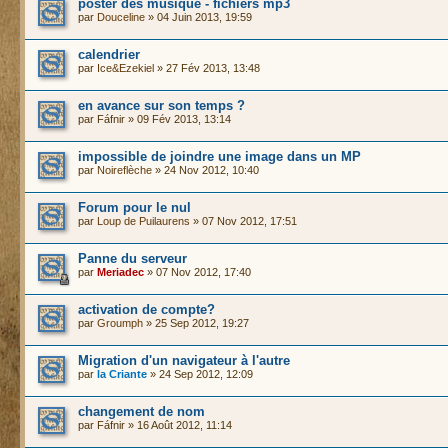
poster des musique - fichiers mp3
par
Douceline
» 04 Juin 2013, 19:59
calendrier
par
Ice&Ezekiel
» 27 Fév 2013, 13:48
en avance sur son temps ?
par Fáfnir » 09 Fév 2013, 13:14
impossible de joindre une image dans un MP
par
Noireflèche
» 24 Nov 2012, 10:40
Forum pour le nul
par
Loup de Puilaurens
» 07 Nov 2012, 17:51
Panne du serveur
par
Meriadec
» 07 Nov 2012, 17:40
activation de compte?
par
Groumph
» 25 Sep 2012, 19:27
Migration d'un navigateur à l'autre
par
la Criante
» 24 Sep 2012, 12:09
changement de nom
par Fáfnir » 16 Août 2012, 11:14