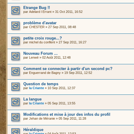
Etrange Bug !!
par
Adelard l Errant
» 31 Oct 2011, 16:52
problème d'avatar
par
CHESTER
» 27 Sep 2011, 08:48
petite croix rouge...?
par
michel du conflent
» 27 Sep 2011, 16:27
Nouveau Forum ...
par
Lenwë
» 02 Août 2011, 12:48
Comment se connecter à partir d'un second pc?
par
Enguerrand de Bagny
» 19 Sep 2011, 12:52
Question de temps
par
la Criante
» 10 Sep 2011, 12:37
La langue
par
la Criante
» 05 Sep 2011, 13:55
Modifications et mise à jour des infos du profil
par
Jehan de Méranie
» 05 Sep 2011, 11:28
Héraldique
par
la Criante
» 04 Août 2011, 12:53