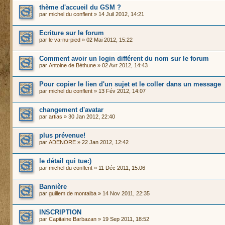
thème d'accueil du GSM ?
par
michel du conflent
» 14 Juil 2012, 14:21
Ecriture sur le forum
par
le va-nu-pied
» 02 Mai 2012, 15:22
Comment avoir un login différent du nom sur le forum
par
Antoine de Béthune
» 02 Avr 2012, 14:43
Pour copier le lien d'un sujet et le coller dans un message
par
michel du conflent
» 13 Fév 2012, 14:07
changement d'avatar
par
artias
» 30 Jan 2012, 22:40
plus prévenue!
par
ADENORE
» 22 Jan 2012, 12:42
le détail qui tue:)
par
michel du conflent
» 11 Déc 2011, 15:06
Bannière
par
guillem de montalba
» 14 Nov 2011, 22:35
INSCRIPTION
par
Capitaine Barbazan
» 19 Sep 2011, 18:52