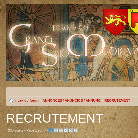
Index du forum
‹
ANNONCES / ANUNCIOS / ANNUNCI
‹
RECRUTEMENT
RECRUTEMENT
260 sujets •
Page
1
sur
6
•
1
2
3
4
5
6