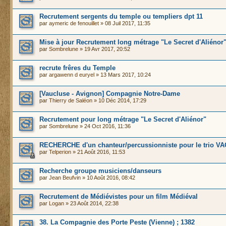
Recrutement sergents du temple ou templiers dpt 11
par
aymeric de fenouillet
» 08 Juil 2017, 11:35
Mise à jour Recrutement long métrage "Le Secret d'Aliénor
par
Sombrelune
» 19 Avr 2017, 20:52
recrute frêres du Temple
par
argawenn d euryel
» 13 Mars 2017, 10:24
[Vaucluse - Avignon] Compagnie Notre-Dame
par
Thierry de Saléon
» 10 Déc 2014, 17:29
Recrutement pour long métrage "Le Secret d'Aliénor"
par
Sombrelune
» 24 Oct 2016, 11:36
RECHERCHE d'un chanteur/percussionniste pour le trio 
par
Telperion
» 21 Août 2016, 11:53
Recherche groupe musiciens/danseurs
par
Jean Beufvin
» 10 Août 2016, 08:42
Recrutement de Médiévistes pour un film Médiéval
par
Logan
» 23 Août 2014, 22:38
38. La Compagnie des Porte Peste (Vienne) ; 1382