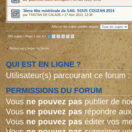
3éme fête médiévale de SAIL SOUS COUZAN 2014
par
TRISTAN DE CALADE
» 17 Nov 2013, 12:38
Afficher les sujets publiés depuis:
T
260 sujets •
Page
1
sur
6
•
1
2
3
4
5
6
Retour vers Index du forum
QUI EST EN LIGNE ?
Utilisateur(s) parcourant ce forum : 
PERMISSIONS DU FORUM
Vous
ne pouvez pas
publier de no
Vous
ne pouvez pas
répondre aux 
Vous
ne pouvez pas
éditer vos m
Vous
ne pouvez pas
supprimer vo