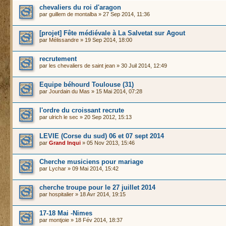
chevaliers du roi d'aragon
par
guillem de montalba
» 27 Sep 2014, 11:36
[projet] Fête médiévale à La Salvetat sur Agout
par
Mélissandre
» 19 Sep 2014, 18:00
recrutement
par
les chevaliers de saint jean
» 30 Juil 2014, 12:49
Equipe béhourd Toulouse (31)
par
Jourdain du Mas
» 15 Mai 2014, 07:28
l'ordre du croissant recrute
par
ulrich le sec
» 20 Sep 2012, 15:13
LEVIE (Corse du sud) 06 et 07 sept 2014
par
Grand Inqui
» 05 Nov 2013, 15:46
Cherche musiciens pour mariage
par
Lychar
» 09 Mai 2014, 15:42
cherche troupe pour le 27 juillet 2014
par
hospitalier
» 18 Avr 2014, 19:15
17-18 Mai -Nimes
par
montjoie
» 18 Fév 2014, 18:37