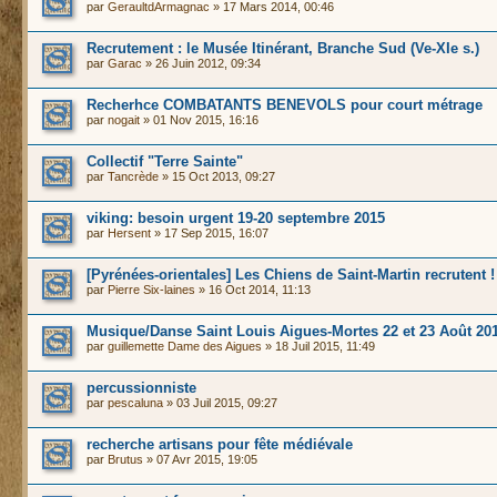
par
GeraultdArmagnac
» 17 Mars 2014, 00:46
Recrutement : le Musée Itinérant, Branche Sud (Ve-XIe s.)
par
Garac
» 26 Juin 2012, 09:34
Recherhce COMBATANTS BENEVOLS pour court métrage
par
nogait
» 01 Nov 2015, 16:16
Collectif "Terre Sainte"
par
Tancrède
» 15 Oct 2013, 09:27
viking: besoin urgent 19-20 septembre 2015
par
Hersent
» 17 Sep 2015, 16:07
[Pyrénées-orientales] Les Chiens de Saint-Martin recrutent !
par
Pierre Six-laines
» 16 Oct 2014, 11:13
Musique/Danse Saint Louis Aigues-Mortes 22 et 23 Août 20
par
guillemette Dame des Aigues
» 18 Juil 2015, 11:49
percussionniste
par
pescaluna
» 03 Juil 2015, 09:27
recherche artisans pour fête médiévale
par
Brutus
» 07 Avr 2015, 19:05