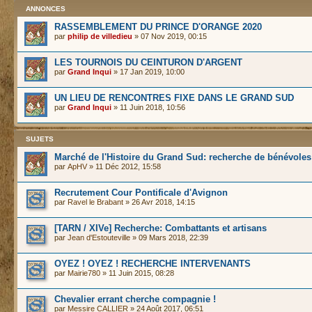
ANNONCES
RASSEMBLEMENT DU PRINCE D'ORANGE 2020
par
philip de villedieu
» 07 Nov 2019, 00:15
LES TOURNOIS DU CEINTURON D'ARGENT
par
Grand Inqui
» 17 Jan 2019, 10:00
UN LIEU DE RENCONTRES FIXE DANS LE GRAND SUD
par
Grand Inqui
» 11 Juin 2018, 10:56
SUJETS
Marché de l'Histoire du Grand Sud: recherche de bénévoles
par
ApHV
» 11 Déc 2012, 15:58
Recrutement Cour Pontificale d'Avignon
par
Ravel le Brabant
» 26 Avr 2018, 14:15
[TARN / XIVe] Recherche: Combattants et artisans
par
Jean d'Estouteville
» 09 Mars 2018, 22:39
OYEZ ! OYEZ ! RECHERCHE INTERVENANTS
par
Mairie780
» 11 Juin 2015, 08:28
Chevalier errant cherche compagnie !
par
Messire CALLIER
» 24 Août 2017, 06:51