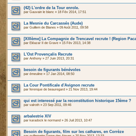
(42) L'ordre de la Tour enrole.
par
Gauvain le blanc
» 18 Fév 2014, 17:51
La Mesnie du Carcassés (Aude)
par Guillem de Blanes » 09 Août 2011, 09:58
[XIIIème] La Compagnie de Trencavel recrute ! (Region Paca
par
Eléazar II de Grave
» 15 Fév 2013, 14:38
L'Ost Provençalis Recrute
par
Anthony
» 27 Juin 2013, 20:31
besoin de figurants bénévoles
par
émeuline
» 17 Jan 2014, 08:50
La Cour Pontificale d'Avignon recrute
par
ferenque de beauregard
» 21 Nov 2013, 19:44
qui est interessé par la reconstitution historique 15ème ?
par
valroth
» 23 Sep 2011, 09:46
arbalestrie XIV
par
karadock le normand
» 26 Juil 2013, 10:47
Besoin de figurants, film sur les cathares, en Corrèze
par
guillemette Dame des Aigues
» 20 Nov 2013, 13:33