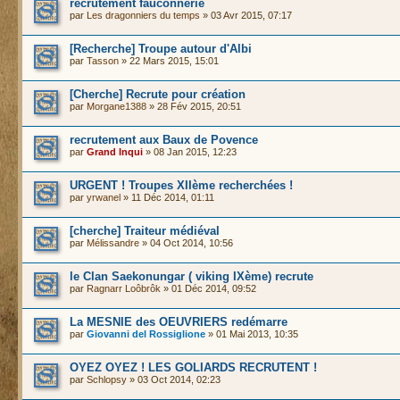
recrutement fauconnerie
par
Les dragonniers du temps
» 03 Avr 2015, 07:17
[Recherche] Troupe autour d'Albi
par
Tasson
» 22 Mars 2015, 15:01
[Cherche] Recrute pour création
par
Morgane1388
» 28 Fév 2015, 20:51
recrutement aux Baux de Povence
par
Grand Inqui
» 08 Jan 2015, 12:23
URGENT ! Troupes XIIème recherchées !
par
yrwanel
» 11 Déc 2014, 01:11
[cherche] Traiteur médiéval
par
Mélissandre
» 04 Oct 2014, 10:56
le Clan Saekonungar ( viking IXème) recrute
par
Ragnarr Loôbrôk
» 01 Déc 2014, 09:52
La MESNIE des OEUVRIERS redémarre
par
Giovanni del Rossiglione
» 01 Mai 2013, 10:35
OYEZ OYEZ ! LES GOLIARDS RECRUTENT !
par
Schlopsy
» 03 Oct 2014, 02:23