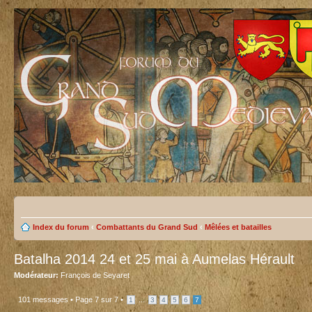
Index du forum
‹
Combattants du Grand Sud
‹
Mêlées et batailles
Batalha 2014 24 et 25 mai à Aumelas Hérault
Modérateur:
François de Seyaret
101 messages •
Page
7
sur
7
•
...
1
3
4
5
6
7