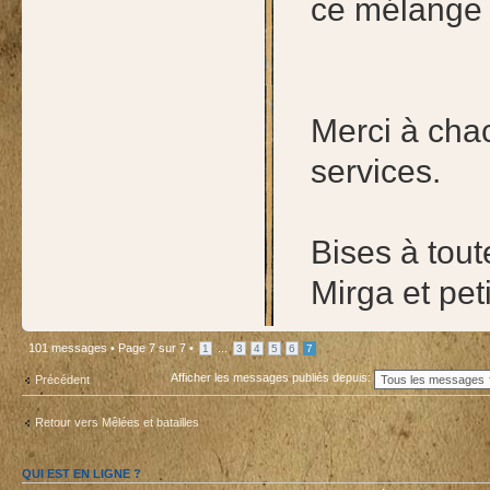
ce mélange 
Merci à chac
services.
Bises à tout
Mirga et pet
101 messages •
Page
7
sur
7
•
...
1
3
4
5
6
7
Afficher les messages publiés depuis:
Précédent
Retour vers Mêlées et batailles
QUI EST EN LIGNE ?