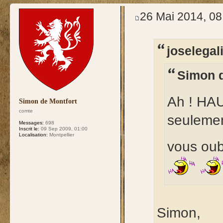
test
26 Mai 2014, 08
joselegali
Simon d
Ah ! HA
Simon de Montfort
comte
seulemen
Messages:
698
Inscrit le:
09 Sep 2009, 01:00
Localisation:
Montpellier
vous oubl
Simon,