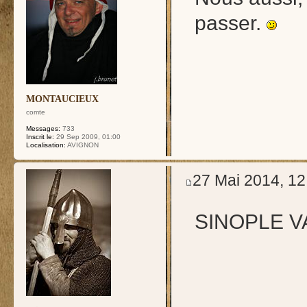
passer.
MONTAUCIEUX
comte
Messages:
733
Inscrit le:
29 Sep 2009, 01:00
Localisation:
AVIGNON
27 Mai 2014, 12
SINOPLE VA