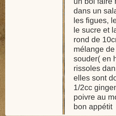
un bol faire
dans un sal
les figues, 
le sucre et 
rond de 10cm
mélange de fr
souder( en h
rissoles dan
elles sont d
1/2cc gingem
poivre au mo
bon appétit