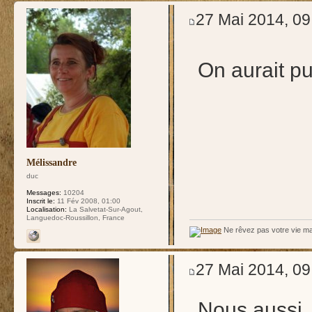
27 Mai 2014, 09
On aurait p
Mélissandre
duc
Messages:
10204
Inscrit le:
11 Fév 2008, 01:00
Localisation:
La Salvetat-Sur-Agout,
Languedoc-Roussillon, France
Ne rêvez pas votre vie ma
27 Mai 2014, 09
Nous aussi, 