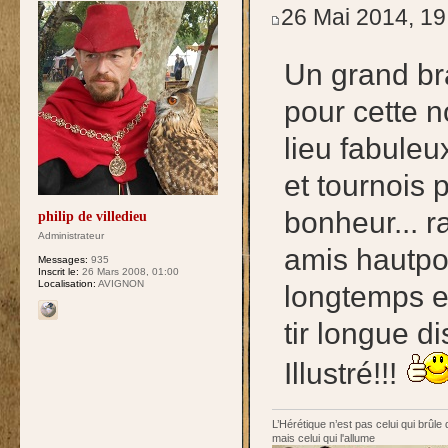
26 Mai 2014, 19
Un grand br
pour cette n
lieu fabule
et tournois 
bonheur... r
philip de villedieu
Administrateur
amis hautpo
Messages:
935
Inscrit le:
26 Mars 2008, 01:00
Localisation:
AVIGNON
longtemps e
tir longue d
Illustré!!!
L’Hérétique n’est pas celui qui brûle
mais celui qui l'allume