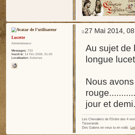
27 Mai 2014, 08
Lucette
Administrateur
Au sujet de l
Messages:
733
Inscrit le:
14 Fév 2008, 01:00
longue lucet
Localisation:
Aubenas
Nous avons 
rouge.........
jour et demi
Les Chevaliers de l'Ordre des 4 ven
Tisserande
Des Galons en veux tu en voilà :
Le