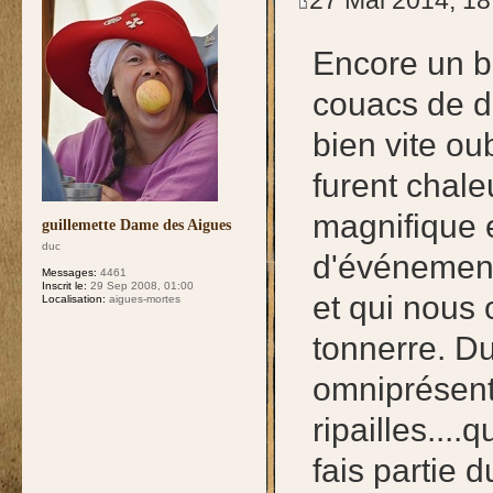
Encore un b
couacs de dé
bien vite oub
furent chale
magnifique e
guillemette Dame des Aigues
duc
d'événement
Messages:
4461
Inscrit le:
29 Sep 2008, 01:00
et qui nous
Localisation:
aigues-mortes
tonnerre. D
omniprésent
ripailles...
fais partie 