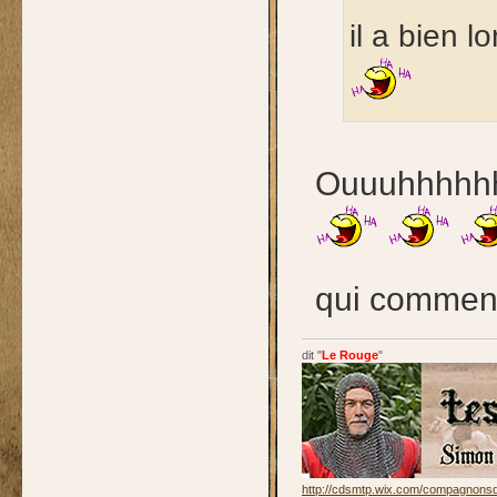
il a bien 
Ouuuhhhhhhh
qui commenc
dit "
Le Rouge
"
http://cdsmtp.wix.com/compagnons