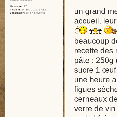
artisan/mercenaire
Messages:
37
un grand me
Inscrit le:
24 Sep 2012, 17:32
Localisation:
aix en provence
accueil, leu
beaucoup de
recette des r
pâte : 250g 
sucre 1 œuf,
une heure a
figues sèche
cerneaux de
verre de vin