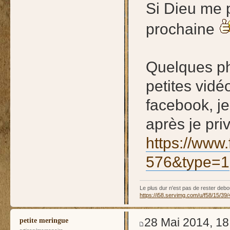
Si Dieu me p
prochaine
Quelques pho
petites vidé
facebook, j
après je pri
https://www.
576&type=1
Le plus dur n'est pas de rester debo
https://i58.servimg.com/u/f58/15/39/
28 Mai 2014, 18
petite meringue