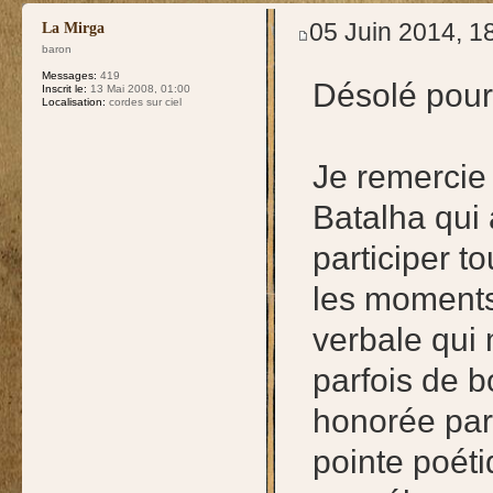
05 Juin 2014, 1
La Mirga
baron
Messages:
419
Désolé pour 
Inscrit le:
13 Mai 2008, 01:00
Localisation:
cordes sur ciel
Je remercie 
Batalha qui
participer t
les moments 
verbale qui
parfois de b
honorée par 
pointe poéti