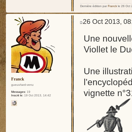
Dernière édition par
Franck
le 26 Oct 2
26 Oct 2013, 08
Une nouvell
Viollet le D
Une illustra
Franck
l'encyclopéd
gueux/tard-venu
vignette n°3
Messages:
19
Inscrit le:
19 Oct 2013, 14:42