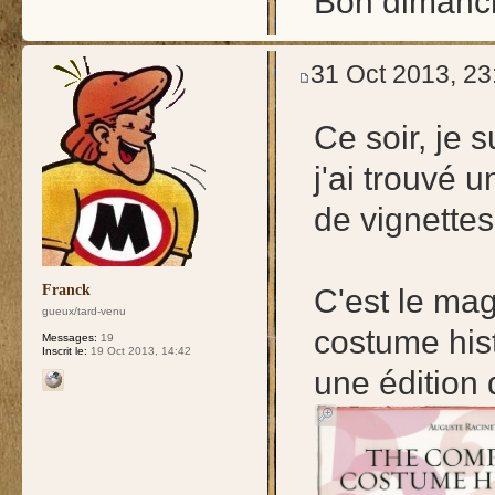
Bon dimanch
31 Oct 2013, 23
Ce soir, je 
j'ai trouvé 
de vignettes
Franck
C'est le mag
gueux/tard-venu
costume hist
Messages:
19
Inscrit le:
19 Oct 2013, 14:42
une édition