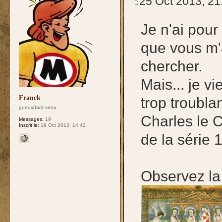
25 Oct 2013, 21
Je n'ai pour 
que vous m'a
chercher.
Mais... je 
Franck
trop troubla
gueux/tard-venu
Charles le C
Messages:
19
Inscrit le:
19 Oct 2013, 14:42
de la série 
Observez la