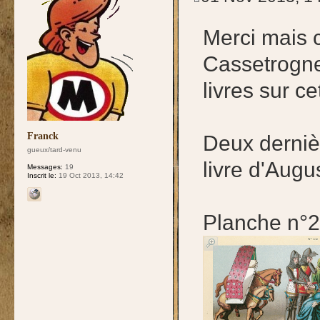
Merci mais c
Cassetrogne
livres sur c
Franck
Deux derniè
gueux/tard-venu
livre d'Augu
Messages:
19
Inscrit le:
19 Oct 2013, 14:42
Planche n°