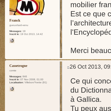
mobilier fran
Est ce que c
Franck
l’architectu
gueux/tard-venu
l'Encyclopé
Messages:
19
Inscrit le:
19 Oct 2013, 14:42
Merci beauc
26 Oct 2013, 09
Cassetrogne
comte
Messages:
846
Ce qui conc
Inscrit le:
07 Nov 2008, 01:00
Localisation:
Villebon/Yvette (91)
du Dictionna
à Gallica.
Tu peux aus