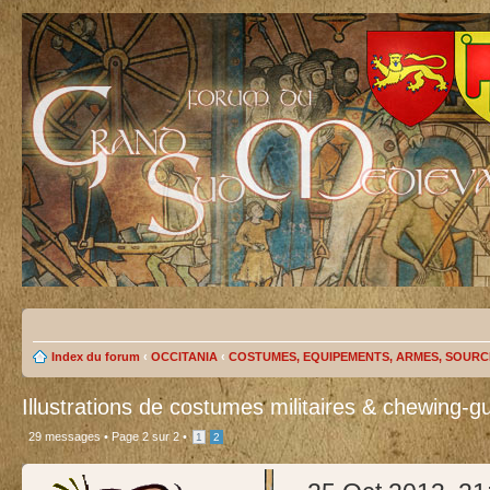
Index du forum
‹
OCCITANIA
‹
COSTUMES, EQUIPEMENTS, ARMES, SOURC
Illustrations de costumes militaires & chewing-g
29 messages •
Page
2
sur
2
•
1
2
test