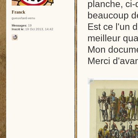
planche, ci-
Franck
beaucoup de
gueux/tard-venu
Est ce l'un 
Messages:
19
Inscrit le:
19 Oct 2013, 14:42
meilleur qual
Mon documen
Merci d'ava