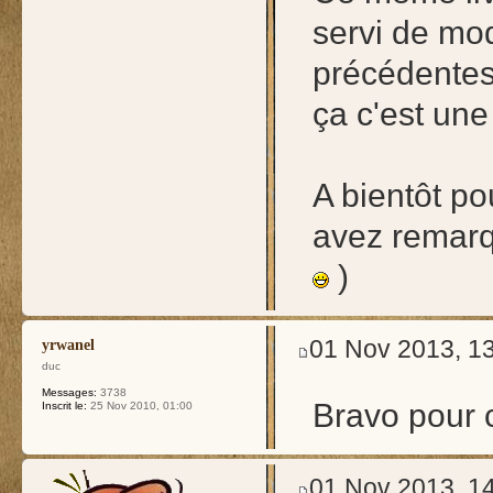
servi de mod
précédentes 
ça c'est une 
A bientôt pou
avez remarqu
)
01 Nov 2013, 1
yrwanel
duc
Messages:
3738
Bravo pour 
Inscrit le:
25 Nov 2010, 01:00
01 Nov 2013, 1