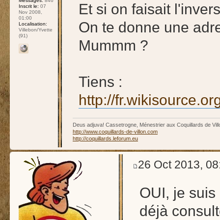
Messages:
846
Et si on faisait l'inver
Inscrit le:
07
Nov 2008,
01:00
On te donne une adres
Localisation:
Villebon/Yvette
(91)
Mummm ?
Tiens :
http://fr.wikisour
Deus adjuva! Cassetrogne, Ménestrier aux Coquillards de Vill
http://www.coquillards-de-villon.com
http://coquillards.leforum.eu
26 Oct 2013, 08
OUI, je suis 
déjà consult