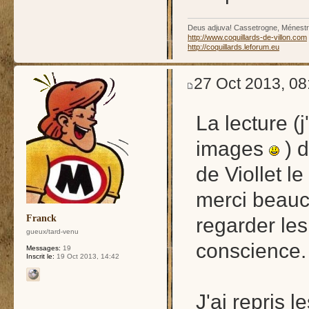
Deus adjuva! Cassetrogne, Ménestrie
http://www.coquillards-de-villon.com
http://coquillards.leforum.eu
27 Oct 2013, 08
La lecture (
images
) d
de Viollet l
merci beauc
Franck
regarder les
gueux/tard-venu
conscience.
Messages:
19
Inscrit le:
19 Oct 2013, 14:42
J'ai repris l