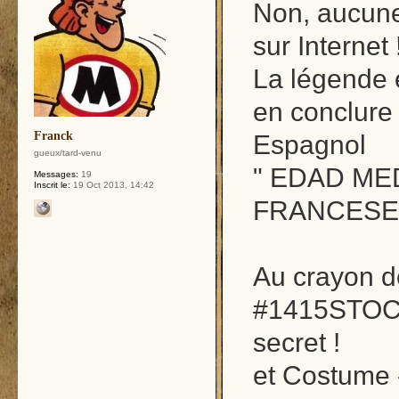
Non, aucune
sur Internet 
La légende e
en conclure 
Franck
Espagnol
gueux/tard-venu
" EDAD ME
Messages:
19
Inscrit le:
19 Oct 2013, 14:42
FRANCESES
Au crayon de
#1415STOC18
secret !
et Costume 