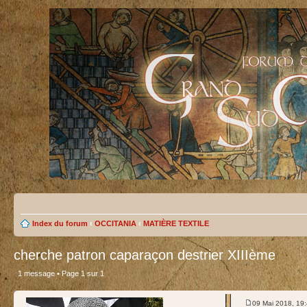
Index du forum
‹
OCCITANIA
‹
MATIÈRE TEXTILE
cherche patron caparaçon destrier XIIIème
1 message • Page
1
sur
1
test
09 Mai 2018, 19