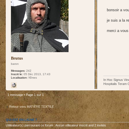
bonsoir a vou
je suis a la 
merci a vous
Brutus
baron
Messages:
242
Inscrit le:
05 Déc 2013, 17:43
Localisation:
Nîmes
In Hoc Signus Vin
Hospitalis Teram 
1 message • Page
1
sur
1
Retour vers MATIÈRE TEXTILE
QUI EST EN LIGNE ?
Utilisateur(s) parcourant ce forum : Aucun utilisateur inscrit and 2 invités