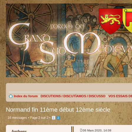
Index du forum
‹
DISCUTIONS / DISCUTÍAMOS / DISCUSSO
‹
VOS ESSAIS D
Normand fin 11ème début 12ème siècle
16 messages •
Page
2
sur
2
•
1
2
test
06 Mars 2020, 14:08
Anthony