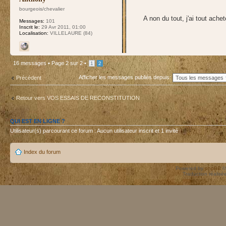
bourgeois/chevalier
A non du tout, j'ai tout ac
Messages:
101
Inscrit le:
29 Avr 2011, 01:00
Localisation:
VILLELAURE (84)
16 messages •
Page
2
sur
2
•
1
2
Afficher les messages publiés depuis:
Précédent
Retour vers VOS ESSAIS DE RECONSTITUTION
QUI EST EN LIGNE ?
Utilisateur(s) parcourant ce forum : Aucun utilisateur inscrit et 1 invité
Index du forum
Powered by
phpBB
©
Traduction réalisé