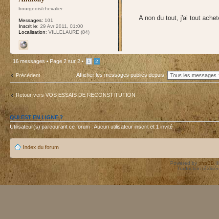
bourgeois/chevalier
A non du tout, j'ai tout ac
Messages:
101
Inscrit le:
29 Avr 2011, 01:00
Localisation:
VILLELAURE (84)
16 messages •
Page
2
sur
2
•
1
2
Afficher les messages publiés depuis:
Précédent
Retour vers VOS ESSAIS DE RECONSTITUTION
QUI EST EN LIGNE ?
Utilisateur(s) parcourant ce forum : Aucun utilisateur inscrit et 1 invité
Index du forum
Powered by
phpBB
©
Traduction réalisé