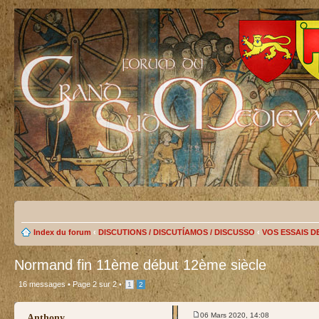
Index du forum
‹
DISCUTIONS / DISCUTÍAMOS / DISCUSSO
‹
VOS ESSAIS D
Normand fin 11ème début 12ème siècle
16 messages •
Page
2
sur
2
•
1
2
test
06 Mars 2020, 14:08
Anthony