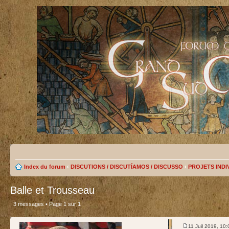
Index du forum
‹
DISCUTIONS / DISCUTÍAMOS / DISCUSSO
‹
PROJETS IND
Balle et Trousseau
3 messages • Page
1
sur
1
test
11 Juil 2019, 10: