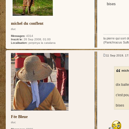
bises
michel du conflent
duc
Messages:
4314
la pierre qui sort
Inscrit le:
26 Sep 2008, 01:00
(Panichracus Sulfu
Localisation:
perpinya la catalana
11 Sep 2019, 17
miche
dix ball
c'est pou
bises
Fée Bleue
duc