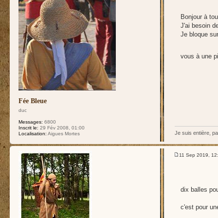
Bonjour à tou
J'ai besoin d
Je bloque sur
vous à une pi
Fée Bleue
duc
Messages:
6800
Inscrit le:
29 Fév 2008, 01:00
Je suis entière, pa
Localisation:
Aigues Mortes
11 Sep 2019, 12
dix balles p
c'est pour un