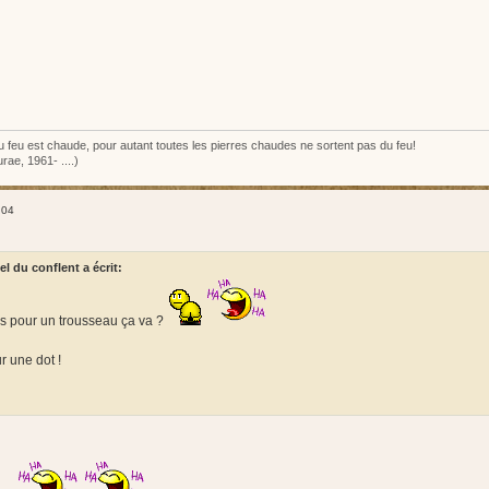
 du feu est chaude, pour autant toutes les pierres chaudes ne sortent pas du feu!
rae, 1961- ....)
:04
l du conflent a écrit:
es pour un trousseau ça va ?
r une dot !