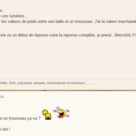
s...
e vos lumières...
 les valeurs de poids entre une balle et un trousseau. J'ai la valeur marchande 
ste ou un début de réponse voire la réponse complète, je prend...Merciiiiiiii !!
rfaite, forte, puissante, aimante, harmonieuse et heureuse...........
:21
our un trousseau ça va ?
e dot !