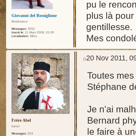
pu le rencont
plus là pour
Giovanni del Rossiglione
Modérateur
gentillesse.
Messages:
3052
Inscrit le:
11 Mars 2008, 01:00
Mes condolé
Localisation:
Méru
20 Nov 2011, 0
Toutes mes 
Stéphane d
Je n'ai mal
Bernard ph
Frère Abel
baron
le faire à 
Messages:
353