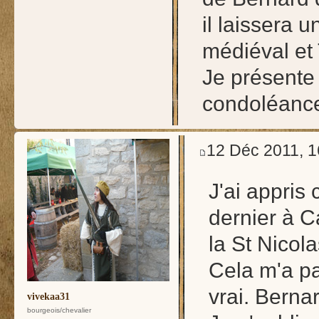
il laissera 
médiéval et 
Je présente
condoléances
12 Déc 2011, 1
J'ai appris
dernier à 
la St Nicola
Cela m'a pa
vrai. Berna
vivekaa31
bourgeois/chevalier