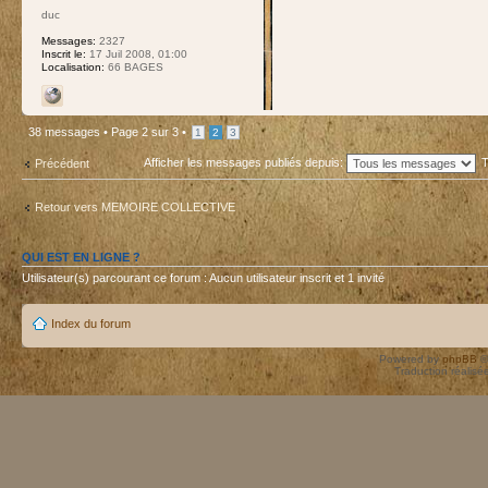
duc
Messages:
2327
Inscrit le:
17 Juil 2008, 01:00
Localisation:
66 BAGES
38 messages •
Page
2
sur
3
•
1
2
3
Afficher les messages publiés depuis:
T
Précédent
Retour vers MEMOIRE COLLECTIVE
QUI EST EN LIGNE ?
Utilisateur(s) parcourant ce forum : Aucun utilisateur inscrit et 1 invité
Index du forum
Powered by
phpBB
©
Traduction réalisé