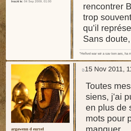
Inscrit le:
04 Sep 2009, 01:00
rencontrer 
trop souvent 
qu'il représe
Sans doute, 
"Heñvel war wir a sav ken aes, ha m
15 Nov 2011, 1
Toutes mes 
siens, j'ai
en plus de s
mots pour p
manquer.
argawenn d euryel