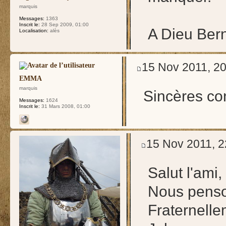
marquis
Messages:
1363
Inscrit le:
28 Sep 2009, 01:00
A Dieu Bern
Localisation:
alès
15 Nov 2011, 20
EMMA
marquis
Sincères c
Messages:
1624
Inscrit le:
31 Mars 2008, 01:00
15 Nov 2011, 2
Salut l'ami,
Nous penso
Fraternell