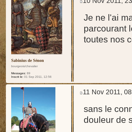
10 Nov 2011, 23
Je ne l'ai 
parcourant 
toutes nos c
Sabinius de Sénon
bourgeois/chevalier
Messages:
89
Inscrit le:
01 Sep 2011, 12:56
11 Nov 2011, 08
sans le conn
douleur de s