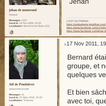
Jehan
jehan de montrond
marquis
Messages:
1227
L'OST DU PHENIX
Inscrit le:
18 Fév 2008, 01:00
https://ostduphenix.jimdofree.com/
Localisation:
Montrond les Bains (42)
https://www.facebook.com/LOstD
https://www.facebook.com/jehan.
17 Nov 2011, 19
Bernard éta
groupe, et 
quelques ve
Aël de Penthièvre
artisan/mercenaire
Et bien sâc
Messages:
41
Inscrit le:
07 Mars 2010, 01:00
avec toi, q
Localisation:
Toulouse