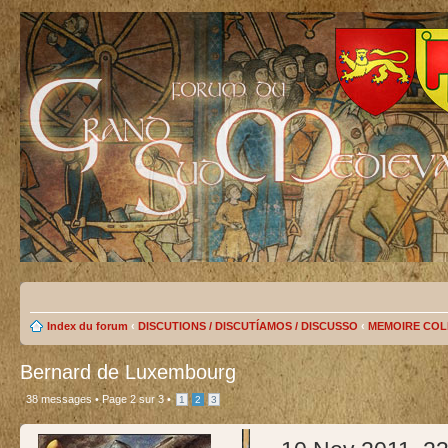
Index du forum
‹
DISCUTIONS / DISCUTÍAMOS / DISCUSSO
‹
MEMOIRE COL
Bernard de Luxembourg
38 messages •
Page
2
sur
3
•
1
2
3
test