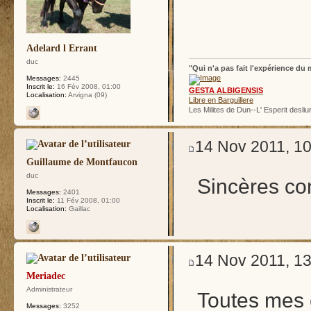
Adelard l Errant
duc
"Qui n'a pas fait l'expérience du m
Messages:
2445
Inscrit le:
16 Fév 2008, 01:00
GESTA ALBIGENSIS
Localisation:
Arvigna (09)
Libre en Barguillere
Les Milites de Dun--L' Esperit desliu
14 Nov 2011, 10
Guillaume de Montfaucon
duc
Sincères co
Messages:
2401
Inscrit le:
11 Fév 2008, 01:00
Localisation:
Gaillac
14 Nov 2011, 13
Meriadec
Administrateur
Toutes mes 
Messages:
3252