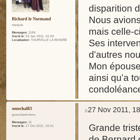
disparition 
Nous avions 
Richard le Normand
marquis
mais celle-c
Messages:
1164
Inscrit le:
03 Jan 2011, 01:00
Ses interve
Localisation:
TOURVILLE LA RIVIERE
d'autres n
Mon épouse 
ainsi qu'a t
condoléanc
27 Nov 2011, 18
senechal83
gueux/tard-venu
Messages:
11
Grande trist
Inscrit le:
17 Oct 2011, 15:21
de Bernard