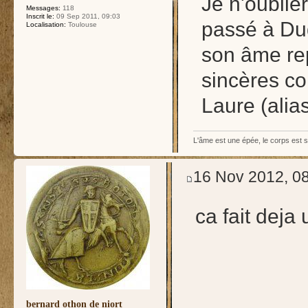
Je n'oublie
Messages:
118
Inscrit le:
09 Sep 2011, 09:03
passé à Du
Localisation:
Toulouse
son âme re
sincères c
Laure (alia
L'âme est une épée, le corps est 
16 Nov 2012, 0
ca fait deja
bernard othon de niort