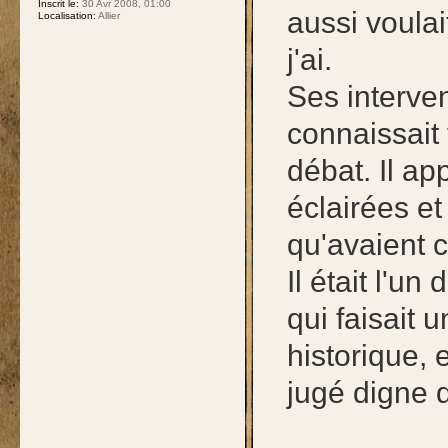
Inscrit le:
30 Avr 2008, 01:00
aussi voulai
Localisation:
Allier
j'ai.
Ses interven
connaissait 
débat. Il ap
éclairées et
qu'avaient c
Il était l'u
qui faisait u
historique, 
jugé digne d