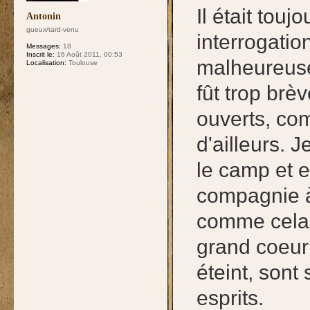
Il était tou
Antonin
gueux/tard-venu
interrogatio
Messages:
18
Inscrit le:
16 Août 2011, 00:53
malheureuse
Localisation:
Toulouse
fût trop brèv
ouverts, co
d'ailleurs. 
le camp et e
compagnie à
comme cela 
grand coeur 
éteint, sont
esprits.