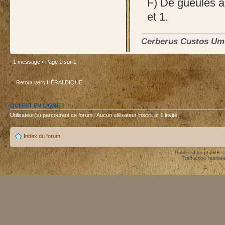
F) De gueules à
et 1.
Cerberus Custos U
1 message • Page
1
sur
1
Retour vers HÉRALDIQUE
QUI EST EN LIGNE ?
Utilisateur(s) parcourant ce forum : Aucun utilisateur inscrit et 1 invité
Index du forum
Powered by
phpBB
©
Traduction réalisé