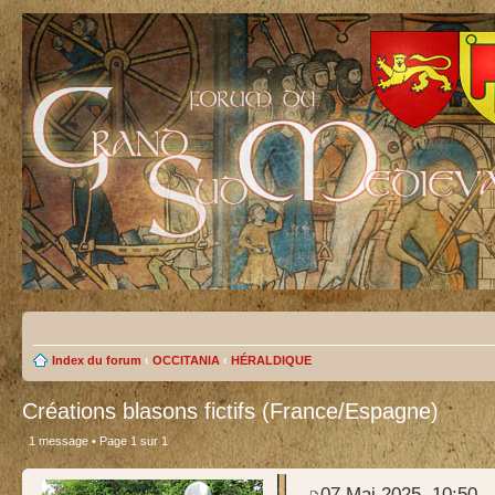
Index du forum
‹
OCCITANIA
‹
HÉRALDIQUE
Créations blasons fictifs (France/Espagne)
1 message • Page
1
sur
1
test
07 Mai 2025, 10:50