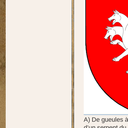
A) De gueules à
d’un serpent d