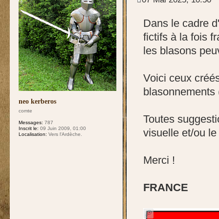
Dans le cadre d'
fictifs à la foi
les blasons peuv
Voici ceux créé
blasonnements (
neo kerberos
comte
Toutes suggesti
Messages:
787
Inscrit le:
09 Juin 2009, 01:00
visuelle et/ou l
Localisation:
Vers l'Ardèche.
Merci !
FRANCE