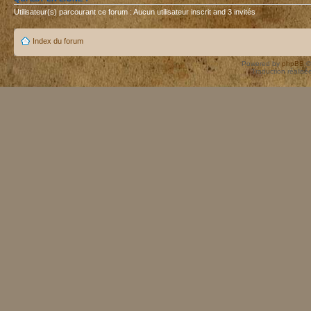
Utilisateur(s) parcourant ce forum : Aucun utilisateur inscrit and 3 invités
Index du forum
Powered by
phpBB
©
Traduction réalisé