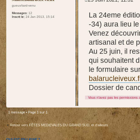
gueux/tard-venu
La 24eme éditio
Messages:
12
Inscrit le:
24 Jan 2013, 15:14
-34) aura lieu l
Venez découvrir
artisanal et de p
Au 25 juin, il 
qui souhaitent 
le formulaire sur
balarucleiveux.f
Dossier de cand
Vous n’avez pas les permissions a
1 message • Page
1
sur
1
Retour vers FÊTES MEDIEVALES DU GRAND SUD, et d'ailleurs
QUI EST EN LIGNE ?