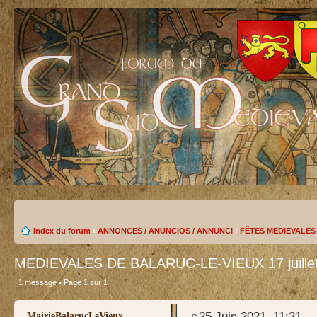
Index du forum
‹
ANNONCES / ANUNCIOS / ANNUNCI
‹
FÊTES MEDIEVALES D
MEDIEVALES DE BALARUC-LE-VIEUX 17 juille
1 message • Page
1
sur
1
test
25 Juin 2021, 11:31
MairieBalarucLeVieux