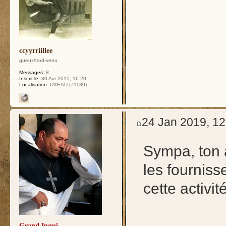
ccyyrriillee
gueux/tard-venu
Messages:
8
Inscrit le:
30 Avr 2015, 16:20
Localisation:
UXEAU (71130)
24 Jan 2019, 12
Sympa, ton a
les fourniss
cette activit
Grand Inqui