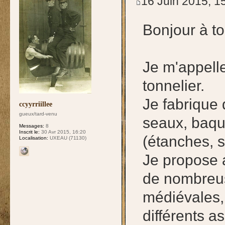
16 Juin 2015, 1
Bonjour à to
Je m'appelle
tonnelier.
Je fabrique
ccyyrriillee
gueux/tard-venu
seaux, baque
Messages:
8
Inscrit le:
30 Avr 2015, 16:20
(étanches, so
Localisation:
UXEAU (71130)
Je propose a
de nombreus
médiévales,
différents a