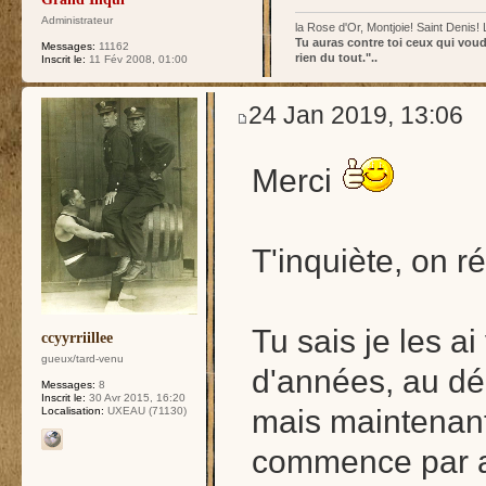
Administrateur
la Rose d'Or, Montjoie! Saint Denis!
Tu auras contre toi ceux qui voud
Messages:
11162
rien du tout."..
Inscrit le:
11 Fév 2008, 01:00
24 Jan 2019, 13:06
Merci
T'inquiète, on ré
Tu sais je les ai
ccyyrriillee
gueux/tard-venu
d'années, au débu
Messages:
8
Inscrit le:
30 Avr 2015, 16:20
mais maintenant 
Localisation:
UXEAU (71130)
commence par ac