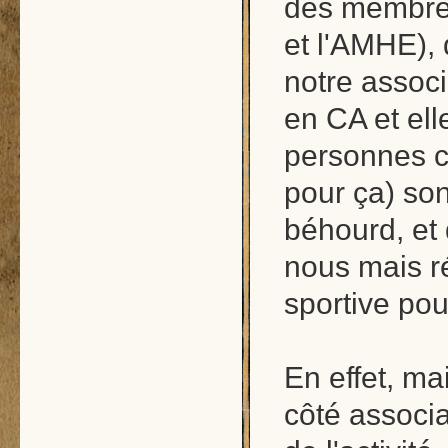
des membres
et l'AMHE),
notre associ
en CA et ell
personnes c
pour ça) sont
béhourd, et 
nous mais ré
sportive pou
En effet, m
côté associa