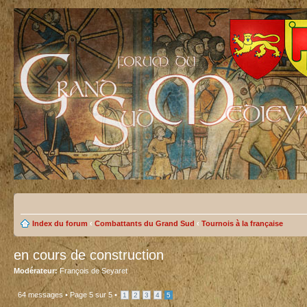
Index du forum
‹
Combattants du Grand Sud
‹
Tournois à la française
en cours de construction
Modérateur:
François de Seyaret
64 messages •
Page
5
sur
5
•
1
2
3
4
5