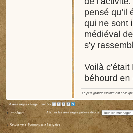
de l'activit
pensé qu'il é
qui ne sont
médiéval de 
s'y rassembl
Voilà c'était
béhourd en d
"La plus grande victoire est celle qu
64 messages •
Page
5
sur
5
•
1
2
3
4
5
Afficher les messages publiés depuis:
Précédent
Retour vers Tournois à la française