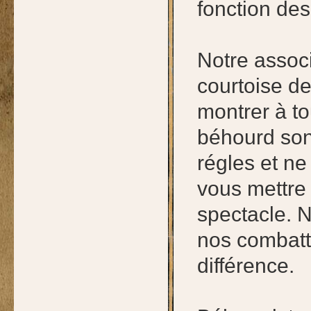
fonction de
Notre associ
courtoise de
montrer à t
béhourd son
régles et ne
vous mettre 
spectacle. 
nos combatta
différence.