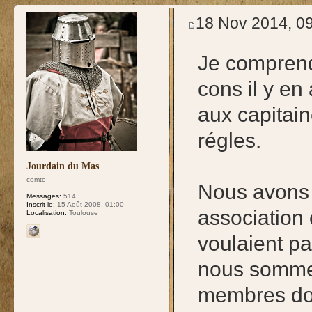
test
18 Nov 2014, 0
Je comprend
cons il y en 
aux capitain
régles.
Jourdain du Mas
comte
Nous avons 
Messages:
514
Inscrit le:
15 Août 2008, 01:00
association 
Localisation:
Toulouse
voulaient p
nous sommes
membres don