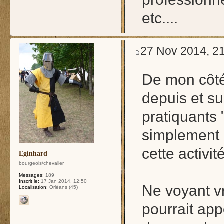
etc....
27 Nov 2014, 2
De mon côté,
depuis et s
pratiquants
simplement 
cette activi
Eginhard
bourgeois/chevalier
Messages:
189
Inscrit le:
17 Jan 2014, 12:50
Ne voyant v
Localisation:
Orléans (45)
pourrait ap