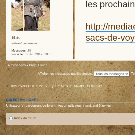
les prochain
http://media
sacs-de-voy
Elric
artisan/mercenaire
Messages:
28
Inscrit le:
02 Jan 2017, 10:36
4 messages • Page
1
sur
1
Afficher les messages publiés depuis:
Tr
Retour vers COSTUMES, EQUIPEMENTS, ARMES, SOURCES
QUI EST EN LIGNE ?
Utilisateur(s) parcourant ce forum : Aucun utilisateur inscrit and 5 invités
Index du forum
Powered by
phpBB
©
Traduction réalisé