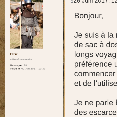
26 Juin 2017, 1
Bonjour,
Je suis à l
de sac à dos
longs voyag
Elric
artisan/mercenaire
préférence u
Messages:
28
Inscrit le:
02 Jan 2017, 10:36
commencer l
et de l'utili
Je ne parle
des escarce