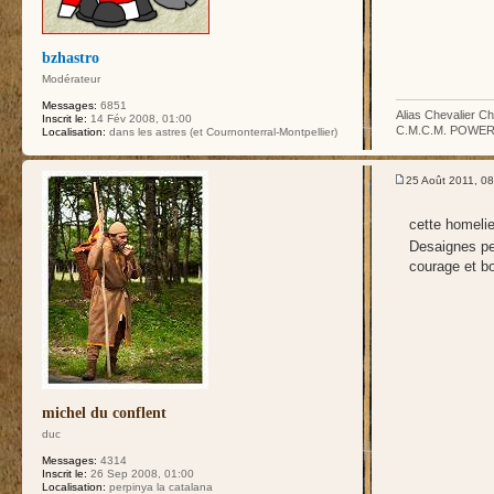
bzhastro
Modérateur
Messages:
6851
Alias Chevalier 
Inscrit le:
14 Fév 2008, 01:00
C.M.C.M. POWER !!! 
Localisation:
dans les astres (et Cournonterral-Montpellier)
25 Août 2011, 08
cette homelie
Desaignes pe
courage et bo
michel du conflent
duc
Messages:
4314
Inscrit le:
26 Sep 2008, 01:00
Localisation:
perpinya la catalana