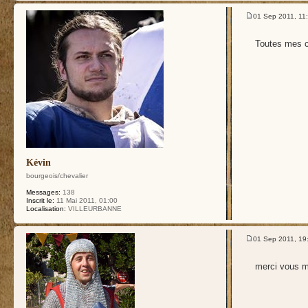
01 Sep 2011, 11
Toutes mes c
Kévin
bourgeois/chevalier
Messages:
138
Inscrit le:
11 Mai 2011, 01:00
Localisation:
VILLEURBANNE
01 Sep 2011, 19
merci vous m