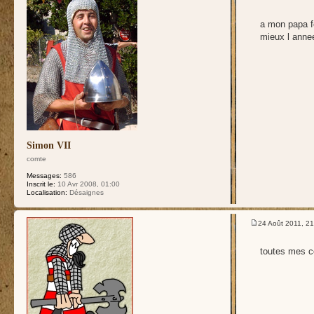
a mon papa f
mieux l annee
Simon VII
comte
Messages:
586
Inscrit le:
10 Avr 2008, 01:00
Localisation:
Désaignes
24 Août 2011, 21
toutes mes c