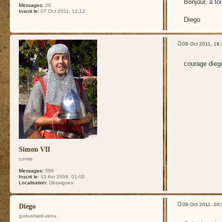
Bonjour, a to
Messages:
20
Inscrit le:
07 Oct 2011, 12:12
Diego
09 Oct 2011, 18:
courage diego
Simon VII
comte
Messages:
586
Inscrit le:
10 Avr 2008, 01:00
Localisation:
Désaignes
09 Oct 2011, 20:
Diego
gueux/tard-venu