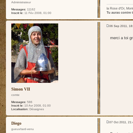
Administrateur
la Rose d'Or, Mont
Messages:
11162
Tu auras contre t
Inscrit le:
11 Fév 2008, 01:00
06 Sep 2011, 18
merci a toi g
Simon VII
comte
Messages:
586
Inscrit le:
10 Avr 2008, 01:00
Localisation:
Désaignes
07 Oct 2011, 21:
Diego
gueux/tard-venu