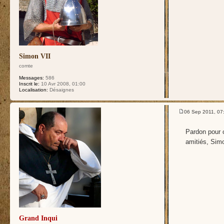
Simon VII
comte
Messages:
586
Inscrit le:
10 Avr 2008, 01:00
Localisation:
Désaignes
06 Sep 2011, 07
Pardon pour c
amitiés, Sim
Grand Inqui