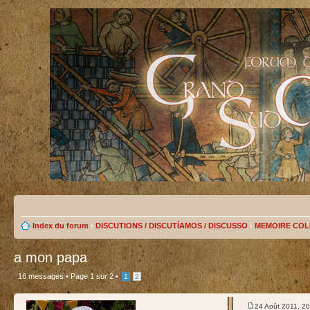
Index du forum
‹
DISCUTIONS / DISCUTÍAMOS / DISCUSSO
‹
MEMOIRE COL
a mon papa
16 messages •
Page
1
sur
2
•
1
2
test
24 Août 2011, 20