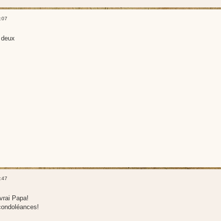
:07
 deux
:47
 vrai Papa!
condoléances!