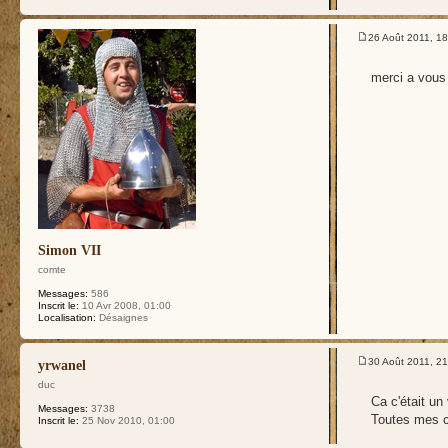
26 Août 2011, 18
merci a vous
Simon VII
comte
Messages:
586
Inscrit le:
10 Avr 2008, 01:00
Localisation:
Désaignes
30 Août 2011, 21
yrwanel
duc
Ca c'était un
Messages:
3738
Toutes mes 
Inscrit le:
25 Nov 2010, 01:00