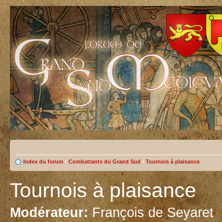
Index du forum
‹
Combattants du Grand Sud
‹
Tournois à plaisance
Tournois à plaisance
Modérateur:
François de Seyaret