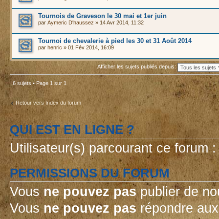
Tournois de Graveson le 30 mai et 1er juin
par
Aymeric D'haussez
» 14 Avr 2014, 11:32
Tournoi de chevalerie à pied les 30 et 31 Août 2014
par
henric
» 01 Fév 2014, 16:09
Afficher les sujets publiés depuis:
6 sujets • Page
1
sur
1
Retour vers Index du forum
QUI EST EN LIGNE ?
Utilisateur(s) parcourant ce forum : 
PERMISSIONS DU FORUM
Vous
ne pouvez pas
publier de no
Vous
ne pouvez pas
répondre aux 