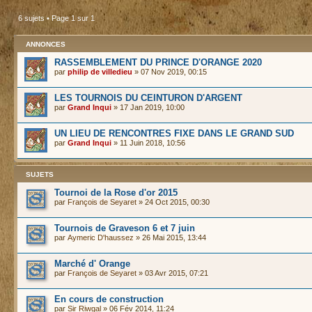
6 sujets • Page
1
sur
1
ANNONCES
RASSEMBLEMENT DU PRINCE D'ORANGE 2020
par
philip de villedieu
» 07 Nov 2019, 00:15
LES TOURNOIS DU CEINTURON D'ARGENT
par
Grand Inqui
» 17 Jan 2019, 10:00
UN LIEU DE RENCONTRES FIXE DANS LE GRAND SUD
par
Grand Inqui
» 11 Juin 2018, 10:56
SUJETS
Tournoi de la Rose d'or 2015
par
François de Seyaret
» 24 Oct 2015, 00:30
Tournois de Graveson 6 et 7 juin
par
Aymeric D'haussez
» 26 Mai 2015, 13:44
Marché d' Orange
par
François de Seyaret
» 03 Avr 2015, 07:21
En cours de construction
par
Sir Riwgal
» 06 Fév 2014, 11:24