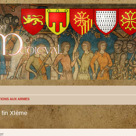
TIONS AUX ARMES
e fin XIème
:37