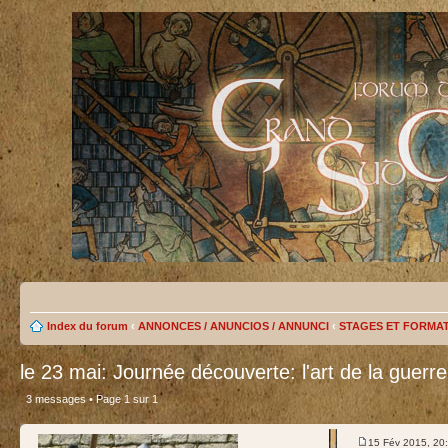
Index du forum
‹
ANNONCES / ANUNCIOS / ANNUNCI
‹
STAGES ET FORMA
le 23 mai: Journée découverte: l'art de la guerr
3 messages • Page
1
sur
1
test
15 Fév 2015, 20