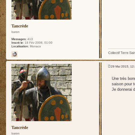
Tancrède
baron
Messages:
413
Inscrit le:
18 Fév 2008, 01:00
Localisation:
Monaco
Collectif Terre Sai
29 Mai 2015, 12
Une très bonn
saison pour t
Je donnerai d
Tancrède
baron