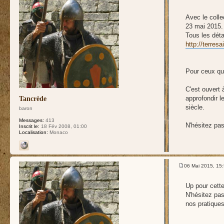
Avec le colle
23 mai 2015.
Tous les détai
http://terresa
Pour ceux qu
C'est ouvert 
approfondir l
Tancrède
siècle.
baron
Messages:
413
N'hésitez pas
Inscrit le:
18 Fév 2008, 01:00
Localisation:
Monaco
06 Mai 2015, 15
Up pour cette
N'hésitez pa
nos pratiques