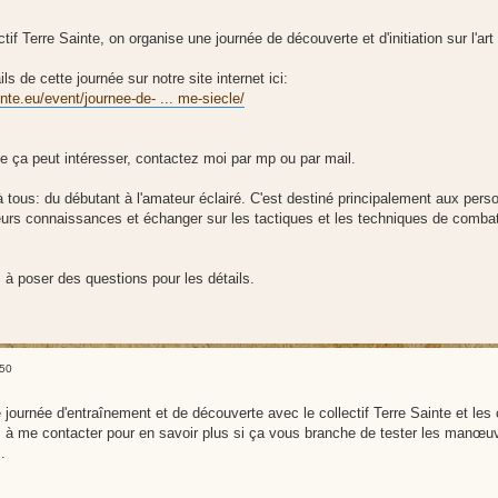
ctif Terre Sainte, on organise une journée de découverte et d'initiation sur l'a
ls de cette journée sur notre site internet ici:
inte.eu/event/journee-de- ... me-siecle/
e ça peut intéresser, contactez moi par mp ou par mail.
à tous: du débutant à l'amateur éclairé. C'est destiné principalement aux per
eurs connaissances et échanger sur les tactiques et les techniques de combat
 à poser des questions pour les détails.
:50
 journée d'entraînement et de découverte avec le collectif Terre Sainte et les
s à me contacter pour en savoir plus si ça vous branche de tester les manœu
.