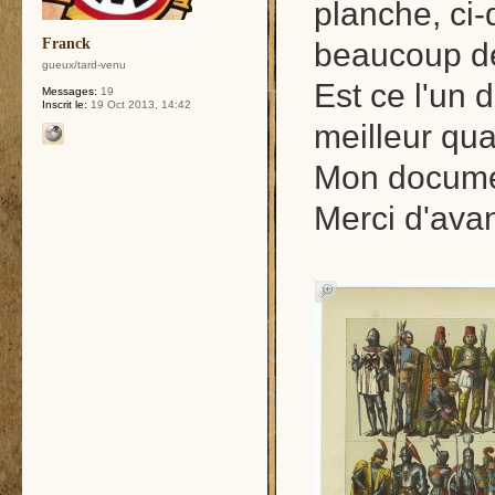
planche, ci-
Franck
beaucoup de
gueux/tard-venu
Est ce l'un 
Messages:
19
Inscrit le:
19 Oct 2013, 14:42
meilleur qual
Mon documen
Merci d'ava