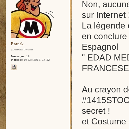
Non, aucune
sur Internet 
La légende e
en conclure 
Franck
Espagnol
gueux/tard-venu
" EDAD ME
Messages:
19
Inscrit le:
19 Oct 2013, 14:42
FRANCESES
Au crayon de
#1415STOC18
secret !
et Costume 