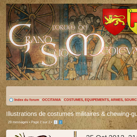
Index du forum
‹
OCCITANIA
‹
COSTUMES, EQUIPEMENTS, ARMES, SOURC
Illustrations de costumes militaires & chewing-g
29 messages •
Page
2
sur
2
•
1
2
test