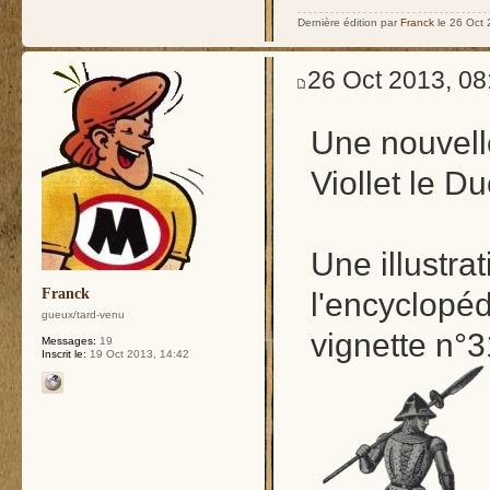
Dernière édition par
Franck
le 26 Oct 2
26 Oct 2013, 08
Une nouvell
Viollet le D
Une illustra
Franck
l'encyclopéd
gueux/tard-venu
vignette n°3
Messages:
19
Inscrit le:
19 Oct 2013, 14:42