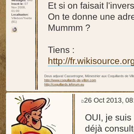
Messages:
846
Et si on faisait l'inver
Inscrit le:
07
Nov 2008,
01:00
On te donne une adres
Localisation:
Villebon/Yvette
(91)
Mummm ?
Tiens :
http://fr.wikisour
Deus adjuva! Cassetrogne, Ménestrier aux Coquillards de Vill
http://www.coquillards-de-villon.com
http://coquillards.leforum.eu
26 Oct 2013, 08
OUI, je suis 
déjà consult