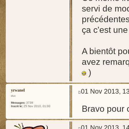
servi de mod
précédentes 
ça c'est une 
A bientôt pou
avez remarqu
)
01 Nov 2013, 1
yrwanel
duc
Messages:
3738
Bravo pour 
Inscrit le:
25 Nov 2010, 01:00
01 Nov 2013, 1