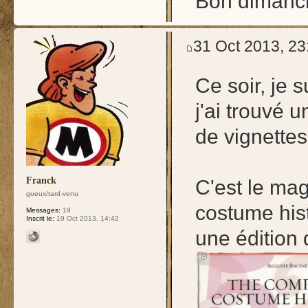
Bon dimanch
31 Oct 2013, 23
Ce soir, je 
j'ai trouvé 
de vignettes
Franck
C'est le mag
gueux/tard-venu
costume hist
Messages:
19
Inscrit le:
19 Oct 2013, 14:42
une édition