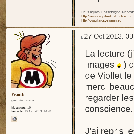
Deus adjuva! Cassetrogne, Ménestrie
http://www.coquillards-de-villon.com
http://coquillards.leforum.eu
27 Oct 2013, 08
La lecture (
images
) d
de Viollet l
merci beauc
Franck
regarder les
gueux/tard-venu
conscience.
Messages:
19
Inscrit le:
19 Oct 2013, 14:42
J'ai repris l