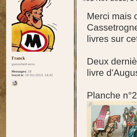
Merci mais c
Cassetrogne
livres sur c
Franck
Deux derniè
gueux/tard-venu
livre d'Augu
Messages:
19
Inscrit le:
19 Oct 2013, 14:42
Planche n°