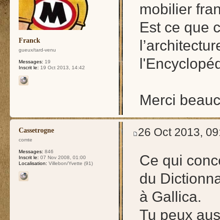
mobilier fran
Est ce que c
Franck
l’architectu
gueux/tard-venu
l'Encyclopé
Messages:
19
Inscrit le:
19 Oct 2013, 14:42
Merci beauc
26 Oct 2013, 09
Cassetrogne
comte
Messages:
846
Ce qui conc
Inscrit le:
07 Nov 2008, 01:00
Localisation:
Villebon/Yvette (91)
du Dictionna
à Gallica.
Tu peux aus