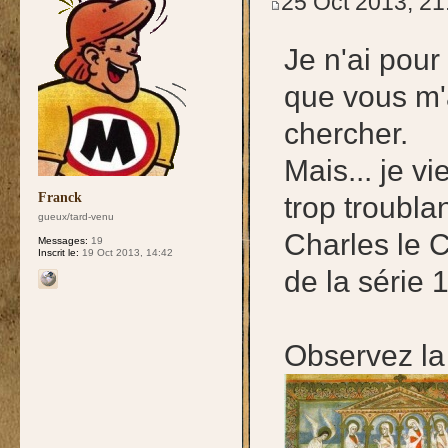
25 Oct 2013, 21
Je n'ai pour 
que vous m'a
chercher.
Mais... je 
Franck
trop troubla
gueux/tard-venu
Charles le C
Messages:
19
Inscrit le:
19 Oct 2013, 14:42
de la série 
Observez la