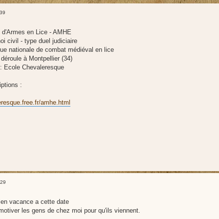
:39
s d'Armes en Lice - AMHE
oi civil - type duel judiciaire
Ligue nationale de combat médiéval en lice
 déroule à Montpellier (34)
 : Ecole Chevaleresque
iptions :
eresque.free.fr/amhe.html
:29
 en vacance a cette date
motiver les gens de chez moi pour qu'ils viennent.