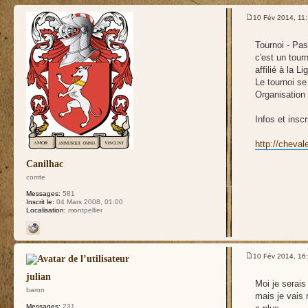
test
10 Fév 2014, 11
Tournoi - Pa
c'est un tourn
affilié à la 
Le tournoi se
Organisation
Infos et inscr
http://cheval
Canilhac
comte
Messages:
581
Inscrit le:
04 Mars 2008, 01:00
Localisation:
montpellier
10 Fév 2014, 16
julian
Moi je serais
baron
mais je vais 
Messages:
231