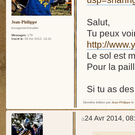
Salut,
Jean-Philippe
bourgeois/chevalier
Tu peux voir
Messages:
176
Inscrit le:
06 Avr 2012, 14:31
http://www
Le sol est 
Pour la pail
Si tu as de
Dernière édition par
Jean-Philippe
le 
24 Avr 2014, 08