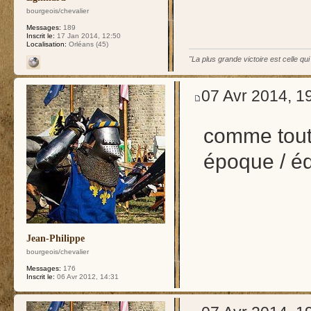
bourgeois/chevalier
Messages:
189
Inscrit le:
17 Jan 2014, 12:50
Localisation:
Orléans (45)
"La plus grande victoire est celle qu
07 Avr 2014, 1
comme tout 
époque / é
Jean-Philippe
bourgeois/chevalier
Messages:
176
Inscrit le:
06 Avr 2012, 14:31