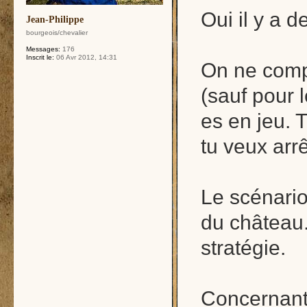
Oui il y a d
Jean-Philippe
bourgeois/chevalier
Messages:
176
Inscrit le:
06 Avr 2012, 14:31
On ne comp
(sauf pour 
es en jeu. T
tu veux arr
Le scénario
du château. 
stratégie.
Concernant 