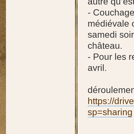
autre qu’es
- Couchage:
médiévale 
samedi soir.
château.
- Pour les 
avril.
déroulement
https://dri
sp=sharing