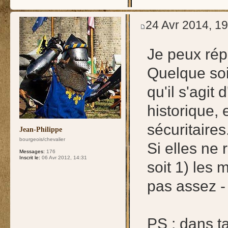
24 Avr 2014, 19
Je peux rép
Quelque soi
qu'il s'agit 
historique, 
sécuritaires
Jean-Philippe
bourgeois/chevalier
Si elles ne
Messages:
176
Inscrit le:
06 Avr 2012, 14:31
soit 1) les 
pas assez - 
PS : dans t