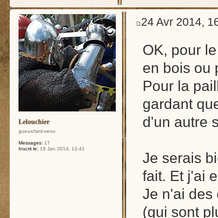
24 Avr 2014, 1
OK, pour le 
en bois ou 
Pour la pai
gardant qu
d'un autre 
Lelouchier
gueux/tard-venu
Messages:
17
Inscrit le:
19 Jan 2014, 13:41
Je serais b
fait. Et j'a
Je n'ai des
(qui sont p