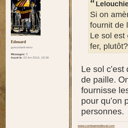
Lelouchie
Si on amèn
fournit de 
Le sol est
Edouard
fer, plutôt?
gueux/tard-venu
Messages:
5
Inscrit le:
02 Avr 2014, 19:36
Le sol c'est
de paille. On
fournisse les
pour qu'on 
personnes.
www.combatmedieval.com