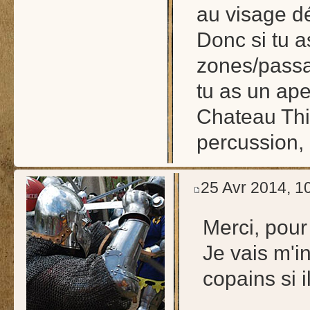
au visage d
Donc si tu a
zones/passa
tu as un ap
Chateau Thie
percussion, 
25 Avr 2014, 1
Merci, pour
Je vais m'i
copains si i