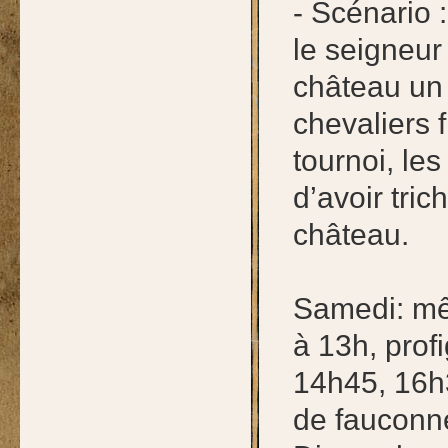
- Scénario 
le seigneur
château un 
chevaliers 
tournoi, le
d’avoir tric
château.
Samedi: mê
à 13h, prof
14h45, 16h
de fauconn