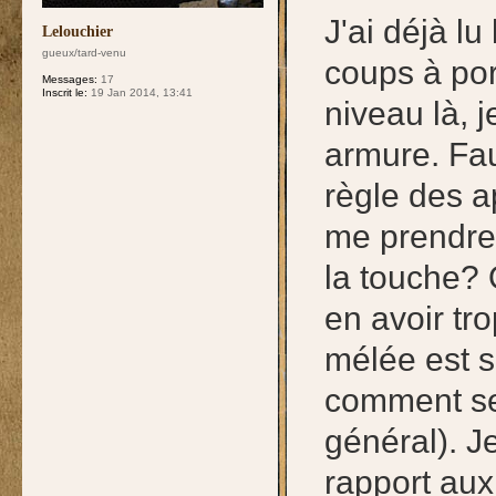
J'ai déjà l
Lelouchier
gueux/tard-venu
coups à por
Messages:
17
Inscrit le:
19 Jan 2014, 13:41
niveau là, 
armure. Fau
règle des a
me prendre
la touche? 
en avoir tr
mélée est 
comment se
général). J
rapport aux