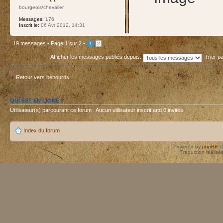
bourgeois/chevalier
Messages:
176
Inscrit le:
06 Avr 2012, 14:31
19 messages •
Page
1
sur
2
•
1
2
Afficher les messages publiés depuis:
Trier p
Retour vers béhourds
QUI EST EN LIGNE ?
Utilisateur(s) parcourant ce forum : Aucun utilisateur inscrit and 0 invités
Index du forum
Powered by
phpBB
©
Traduction réalisé