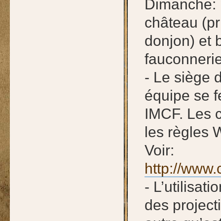
Dimanche: p
château (pr
donjon) et 
fauconnerie
- Le siège 
équipe se f
IMCF. Les c
les règles
Voir:
http://www
- L’utilisat
des project