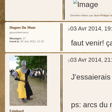
Dernière édition par
Jean-Philippe
le
03 Avr 2014, 19
Hugues Du Mont
gueux/tard-venu
Messages:
17
faut venir! ç
Inscrit le:
05 Juin 2012, 21:32
03 Avr 2014, 21
J'essaierai
ps: arcs du 
Eginhard