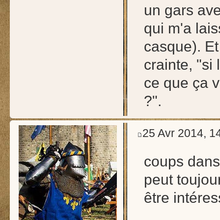
un gars ave
qui m'a lai
casque). Et
crainte, "si
ce que ça v
?".
25 Avr 2014, 1
coups dans 
peut toujou
être intéres