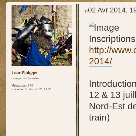
test
02 Avr 2014, 1
Inscriptions
http://www.
2014/
Jean-Philippe
bourgeois/chevalier
Introduction
Messages:
176
Inscrit le:
06 Avr 2012, 14:31
12 & 13 jui
Nord-Est de
train)