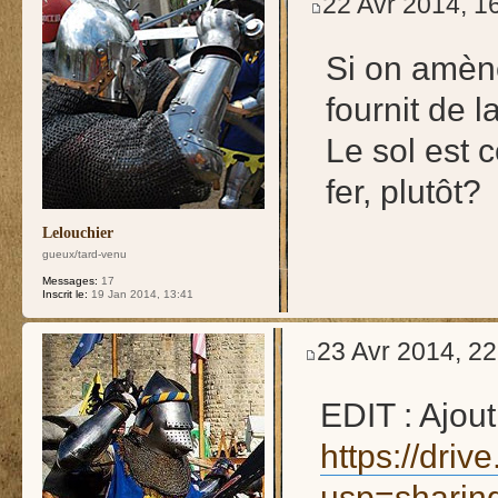
22 Avr 2014, 1
Si on amène
fournit de l
Le sol est 
fer, plutôt?
Lelouchier
gueux/tard-venu
Messages:
17
Inscrit le:
19 Jan 2014, 13:41
23 Avr 2014, 22
EDIT : Ajou
https://dr
usp=sharin