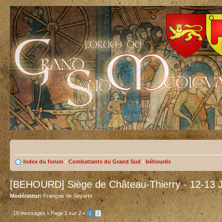
Index du forum
‹
Combattants du Grand Sud
‹
béhourds
[BEHOURD] Siège de Château-Thierry - 12-13 Ju
Modérateur:
François de Seyaret
19 messages •
Page
1
sur
2
•
1
2