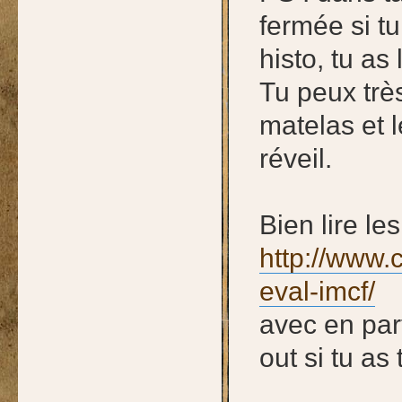
fermée si t
histo, tu as
Tu peux très
matelas et 
réveil.
Bien lire les
http://www.
eval-imcf/
avec en part
out si tu as