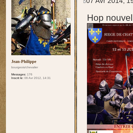
07 Avr 2014, 1
Hop nouvell
Jean-Philippe
bourgeois/chevalier
Messages:
176
Inscrit le:
06 Avr 2012, 14:31