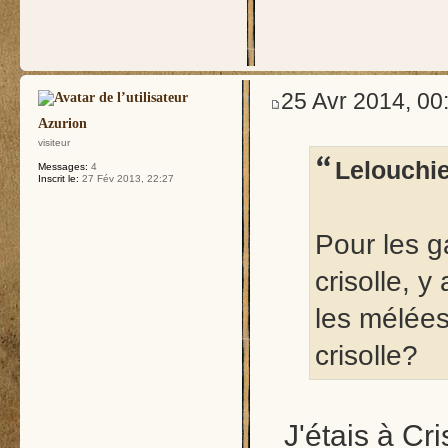
25 Avr 2014, 00
Azurion
visiteur
Lelouchie
Messages:
4
Inscrit le:
27 Fév 2013, 22:27
Pour les g
crisolle, y
les mélées
crisolle?
J'étais à Cri