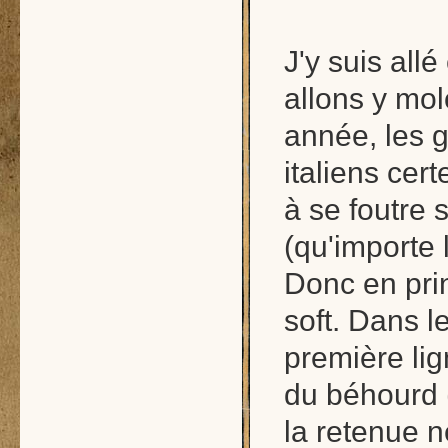
J'y suis all
allons y molo
année, les g
italiens cer
à se foutre 
(qu'importe 
Donc en prin
soft. Dans l
première lig
du béhourd (
la retenue 