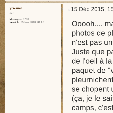
15 Déc 2015, 1
yrwanel
duc
Messages:
3738
Ooooh.... ma
Inscrit le:
25 Nov 2010, 01:00
photos de pl
n'est pas un
Juste que p
de l'oeil à 
paquet de "
pleurnichent
se chopent 
(ça, je le sa
camps, c'est