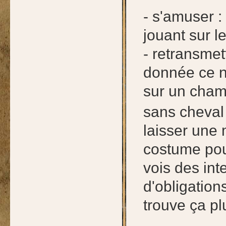
- s'amuser :
jouant sur 
- retransmet
donnée ce n
sur un champ
sans cheval
laisser une
costume pou
vois des int
d'obligatio
trouve ça pl