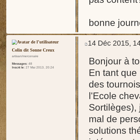
bonne jour
14 Déc 2015, 1
Colin dit Sonne Creux
artisan/mercenaire
Bonjour à t
Messages:
48
Inscrit le:
27 Mai 2013, 20:24
En tant que 
des tournoi
l'Ecole chev
Sortilèges),
mal de perso
solutions th