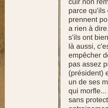
cuir non rem
parce qu'ils 
prennent pou
a rien à dir
s'ils ont bi
là aussi, c'e
empêcher de 
pas assez p
(président) 
un de ses me
qui morfle..
sans protec