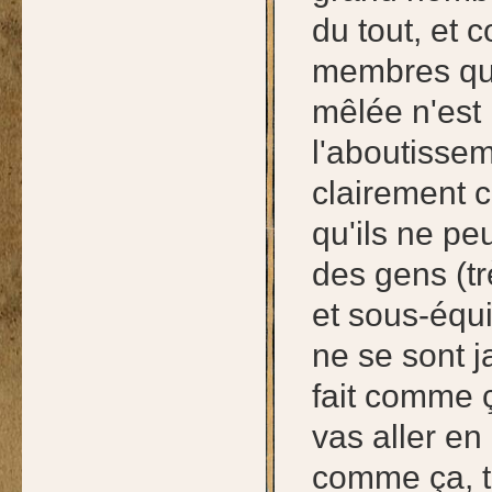
du tout, et
membres qui
mêlée n'est
l'aboutisseme
clairement 
qu'ils ne p
des gens (tr
et sous-équ
ne se sont j
fait comme 
vas aller en
comme ça, t