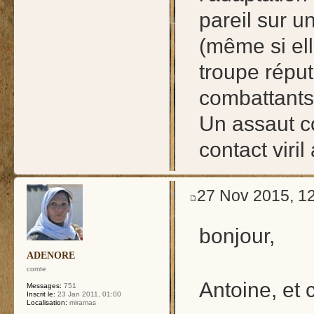
pareil sur un
(même si ell
troupe réput
combattants
Un assaut co
contact viril
27 Nov 2015, 1
bonjour,
ADENORE
comte
Antoine, et 
Messages:
751
Inscrit le:
23 Jan 2011, 01:00
Localisation:
miramas