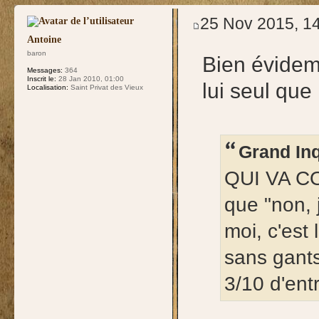
test
25 Nov 2015, 1
Antoine
baron
Bien évidemm
Messages:
364
Inscrit le:
28 Jan 2010, 01:00
lui seul que
Localisation:
Saint Privat des Vieux
Grand Inq
QUI VA CO
que "non, 
moi, c'est 
sans gants
3/10 d'ent