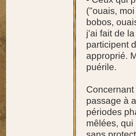
("ouais, moi 
bobos, ouais
j'ai fait de l
participent 
approprié. M
puérile.
Concernant 
passage à a
périodes ph
mêlées, qui 
sans protec