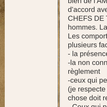
bien de l'A
d'accord ave
CHEFS DE T
hommes. La 
Les comport
plusieurs fa
- la présen
-la non con
règlement
-ceux qui p
(je respect
chose doit r
- Ceux qui p