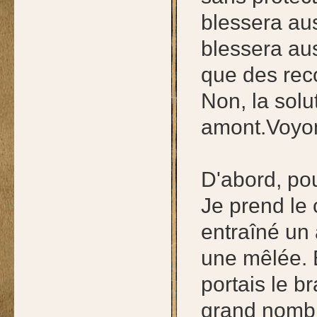
blessera aus
blessera aus
que des reco
Non, la solut
amont.Voyon
D'abord, pou
Je prend le
entraîné un 
une mêlée. E
portais le b
grand nombr