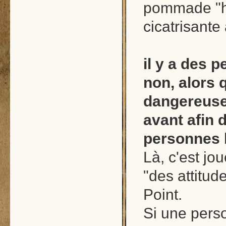
pommade "hé
cicatrisante 
il y a des 
non, alors q
dangereuses
avant afin 
personnes l
Là, c'est jo
"des attitu
Point.
Si une perso