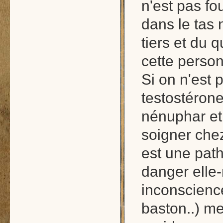
n'est pas fo
dans le tas 
tiers et du q
cette perso
Si on n'est 
testostérone
nénuphar et 
soigner che
est une path
danger elle
inconscience
baston..) met