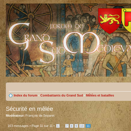
Index du forum
‹
Combattants du Grand Sud
‹
Mêlées et batailles
Sécurité en mêlée
Modérateur:
François de Seyaret
163 messages •
Page
11
sur
11
•
...
1
7
8
9
10
11