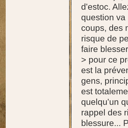
d'estoc. All
question va 
coups, des m
risque de pe
faire blesser
> pour ce pr
est la préve
gens, princi
est totalem
quelqu'un qu
rappel des 
blessure... 