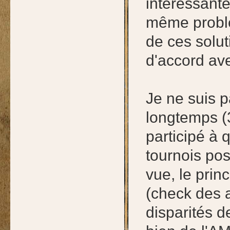
intéressante
même problè
de ces solut
d'accord ave
Je ne suis p
longtemps (3
participé à 
tournois po
vue, le prin
(check des 
disparités d