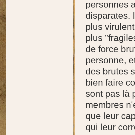
personnes a
disparates. 
plus virulen
plus "fragil
de force br
personne, et
des brutes s
bien faire 
sont pas là p
membres n'en
que leur cap
qui leur cor