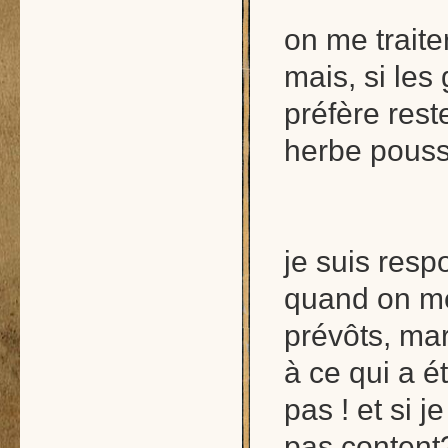
on me traite
mais, si le
préfère rest
herbe pousser
je suis resp
quand on me
prévôts, ma
à ce qui a é
pas ! et si j
pas content?