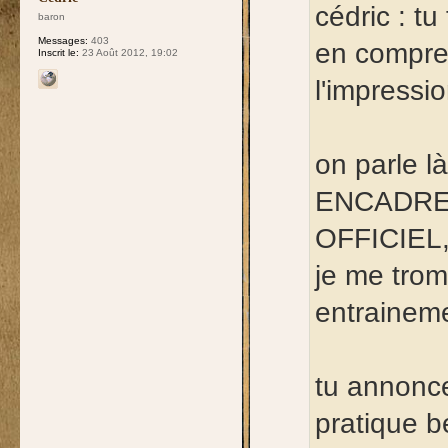
cédric : t
baron
Messages:
403
en compren
Inscrit le:
23 Août 2012, 19:02
l'impressi
on parle 
ENCADREME
OFFICIEL,
je me tro
entraineme
tu annonc
pratique b