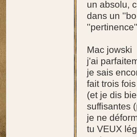
un absolu, c
dans un ''bo
''pertinence'
Mac jowski
j'ai parfait
je sais encor
fait trois fo
(et je dis b
suffisantes
je ne déform
tu VEUX lég