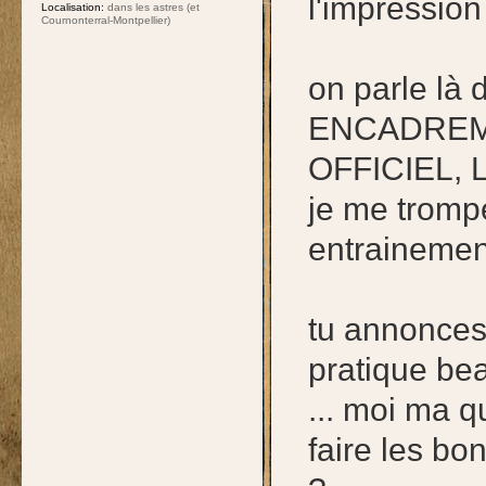
l'impression
Localisation:
dans les astres (et
Cournonterral-Montpellier)
on parle l
ENCADREMEN
OFFICIEL, L
je me tromp
entrainement
tu annonces
pratique be
... moi ma q
faire les bo