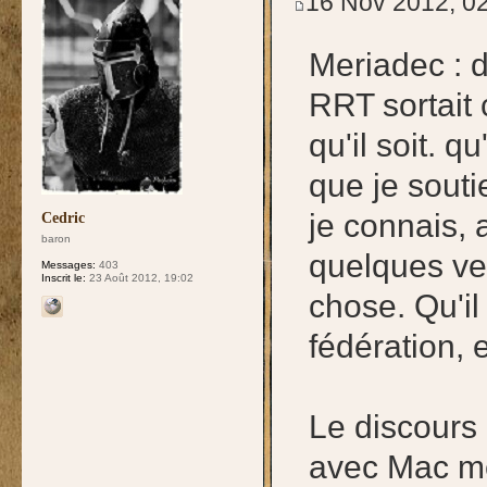
16 Nov 2012, 0
Meriadec : 
RRT sortait 
qu'il soit. 
que je sout
je connais, 
Cedric
baron
quelques ve
Messages:
403
Inscrit le:
23 Août 2012, 19:02
chose. Qu'il
fédération, 
Le discours 
avec Mac me 