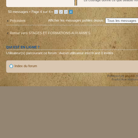
Le courage donne ce que beauté re
50 messages •
Page
4
sur
4
•
1
2
3
4
Afficher les messages publiés depuis:
Précédent
Retour vers STAGES ET FORMATIONS AUX ARMES
QUI EST EN LIGNE ?
Utilisateur(s) parcourant ce forum : Aucun utilisateur inscrit and 0 invités
Index du forum
Powered by
phpBB
©
Traduction réalisé