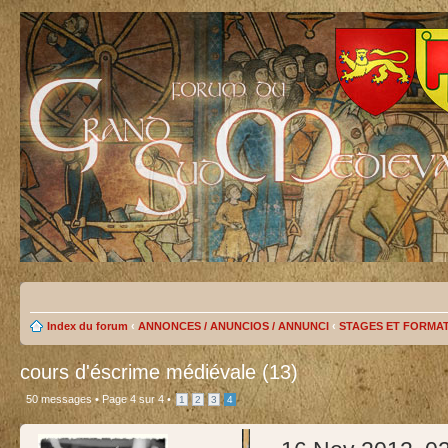
Index du forum
‹
ANNONCES / ANUNCIOS / ANNUNCI
‹
STAGES ET FORMA
cours d'éscrime médiévale (13)
50 messages •
Page
4
sur
4
•
1
2
3
4
test