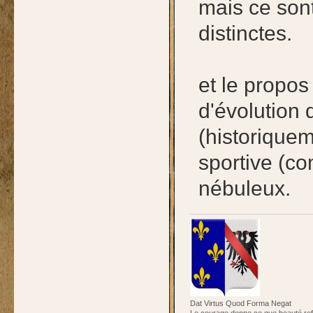
mais ce son
distinctes.
et le propo
d'évolution 
(historiquem
sportive (co
nébuleux.
Dat Virtus Quod Forma Negat