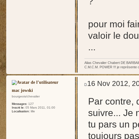
?
pour moi fai
valoir le d
...
Alias Chevalier Chabert DE BARBA
C.M.C.M. POWER !!! je représente ceux
16 Nov 2012, 2
mac jowski
bourgeois/chevalier
Par contre, 
Messages:
127
Inscrit le:
05 Mars 2011, 01:00
suivre... J
Localisation:
lille
tu pars un p
toujours pas