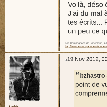
Voilà, désol
J'ai du mal 
tes écrits...
un peu ce q
Les Compagnons de Bohemond, la Fl
http://www.lescompagnonsdebohemon
19 Nov 2012, 0
bzhastro 
point de v
comprenne 
Cedric