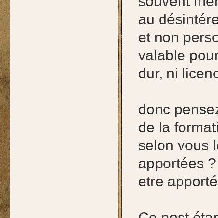
souvent mené
au désintéret
et non perso
valable pour
dur, ni lice
donc pensez
de la formati
selon vous l
apportées ? 
etre apport
Ce post étan