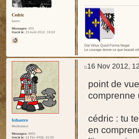
Cedric
baron
Messages:
403
Inscrit le:
23 Août 2012, 19:02
Dat Virtus Quod Forma Negat
Le courage donne ce que beauté re
16 Nov 2012, 1
point de vu
comprenne u
cédric : tu 
bzhastro
Modérateur
en comprendr
Messages:
6851
Inscrit le:
14 Fév 2008, 01:00