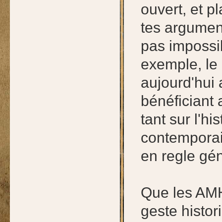
ouvert, et p
tes argumen
pas impossi
exemple, le 
aujourd'hui 
bénéficiant
tant sur l'hi
contemporain
en regle gén
Que les AMH
geste histor